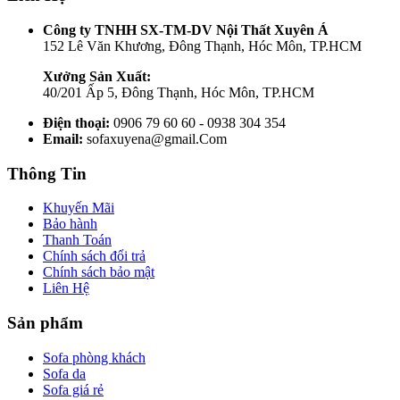
Công ty TNHH SX-TM-DV Nội Thất Xuyên Á
152 Lê Văn Khương, Đông Thạnh, Hóc Môn, TP.HCM
Xưởng Sản Xuất:
40/201 Ấp 5, Đông Thạnh, Hóc Môn, TP.HCM
Điện thoại:
0906 79 60 60 - 0938 304 354
Email:
sofaxuyena@gmail.Com
Thông Tin
Khuyến Mãi
Bảo hành
Thanh Toán
Chính sách đổi trả
Chính sách bảo mật
Liên Hệ
Sản phẩm
Sofa phòng khách
Sofa da
Sofa giá rẻ