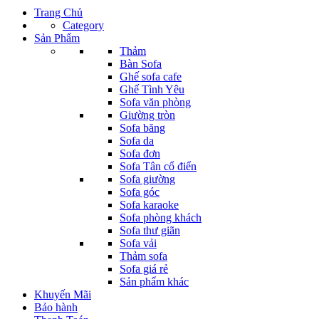
Trang Chủ
Category
Sản Phẩm
Thảm
Bàn Sofa
Ghế sofa cafe
Ghế Tình Yêu
Sofa văn phòng
Giường tròn
Sofa băng
Sofa da
Sofa đơn
Sofa Tân cổ điển
Sofa giường
Sofa góc
Sofa karaoke
Sofa phòng khách
Sofa thư giãn
Sofa vải
Thảm sofa
Sofa giá rẻ
Sản phẩm khác
Khuyến Mãi
Bảo hành