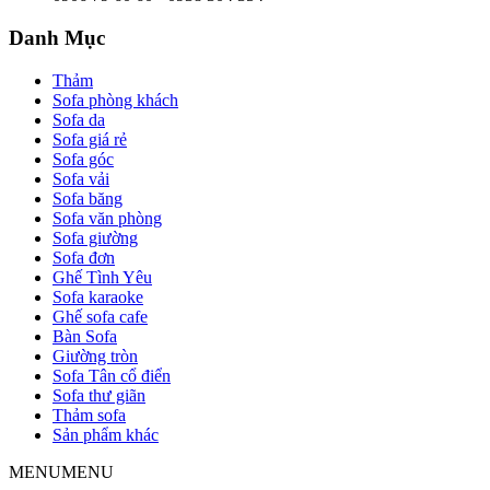
Danh Mục
Thảm
Sofa phòng khách
Sofa da
Sofa giá rẻ
Sofa góc
Sofa vải
Sofa băng
Sofa văn phòng
Sofa giường
Sofa đơn
Ghế Tình Yêu
Sofa karaoke
Ghế sofa cafe
Bàn Sofa
Giường tròn
Sofa Tân cổ điển
Sofa thư giãn
Thảm sofa
Sản phẩm khác
MENU
MENU