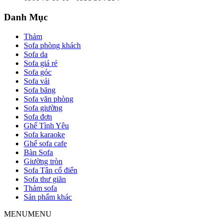
Danh Mục
Thảm
Sofa phòng khách
Sofa da
Sofa giá rẻ
Sofa góc
Sofa vải
Sofa băng
Sofa văn phòng
Sofa giường
Sofa đơn
Ghế Tình Yêu
Sofa karaoke
Ghế sofa cafe
Bàn Sofa
Giường tròn
Sofa Tân cổ điển
Sofa thư giãn
Thảm sofa
Sản phẩm khác
MENU
MENU