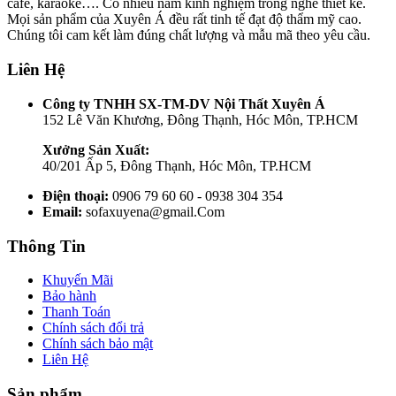
cafe, karaoke…. Có nhiều năm kinh nghiệm trong nghề thiết kế.
Mọi sản phẩm của Xuyên Á đều rất tinh tế đạt độ thẩm mỹ cao.
Chúng tôi cam kết làm đúng chất lượng và mẫu mã theo yêu cầu.
Liên Hệ
Công ty TNHH SX-TM-DV Nội Thất Xuyên Á
152 Lê Văn Khương, Đông Thạnh, Hóc Môn, TP.HCM
Xưởng Sản Xuất:
40/201 Ấp 5, Đông Thạnh, Hóc Môn, TP.HCM
Điện thoại:
0906 79 60 60 - 0938 304 354
Email:
sofaxuyena@gmail.Com
Thông Tin
Khuyến Mãi
Bảo hành
Thanh Toán
Chính sách đổi trả
Chính sách bảo mật
Liên Hệ
Sản phẩm