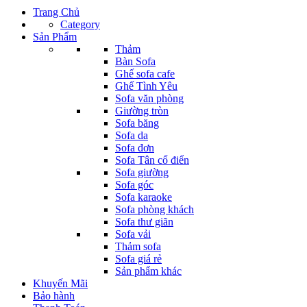
Trang Chủ
Category
Sản Phẩm
Thảm
Bàn Sofa
Ghế sofa cafe
Ghế Tình Yêu
Sofa văn phòng
Giường tròn
Sofa băng
Sofa da
Sofa đơn
Sofa Tân cổ điển
Sofa giường
Sofa góc
Sofa karaoke
Sofa phòng khách
Sofa thư giãn
Sofa vải
Thảm sofa
Sofa giá rẻ
Sản phẩm khác
Khuyến Mãi
Bảo hành