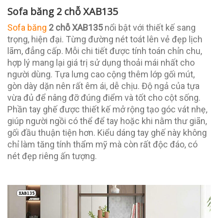
Sofa băng 2 chỗ XAB135
Sofa băng
2 chỗ XAB135
nổi bật với thiết kế sang
trọng, hiện đại. Từng đường nét toát lên vẻ đẹp lịch
lãm, đẳng cấp. Mỗi chi tiết được tính toán chỉn chu,
hợp lý mang lại giá trị sử dụng thoải mái nhất cho
người dùng. Tựa lưng cao cộng thêm lớp gối mút,
gòn dày dặn nên rất êm ái, dễ chịu. Độ ngả của tựa
vừa đủ để nâng đỡ đúng điểm và tốt cho cột sống.
Phần tay ghế được thiết kế mở rộng tạo góc vát nhẹ,
giúp người ngồi có thể để tay hoặc khi nằm thư giãn,
gối đầu thuận tiện hơn. Kiểu dáng tay ghế này không
chỉ làm tăng tính thẩm mỹ mà còn rất độc đáo, có
nét đẹp riêng ấn tượng.