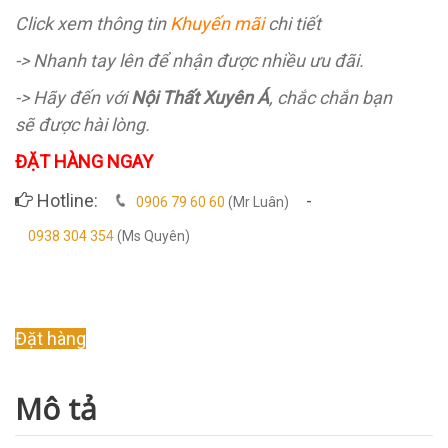
Click xem thông tin
Khuyến mãi
chi tiết
-> Nhanh tay lên để nhận được nhiều ưu đãi.
-> Hãy đến với
Nội Thất Xuyên Á
, chắc chắn bạn
sẽ được hài lòng.
ĐẶT HÀNG NGAY
Hotline:
-
0906 79 60 60
(Mr Luân)
0938 304 354
(Ms Quyên)
Original
Current
Đặt hàng
price
price
was:
is:
Mô tả
14.000.000 ₫.
10.500.000 ₫.