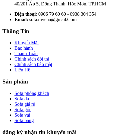
40/201 Ấp 5, Đông Thạnh, Hóc Môn, TP.HCM
Điện thoại:
0906 79 60 60 - 0938 304 354
Email:
sofaxuyena@gmail.Com
Thông Tin
Khuyến Mãi
Bảo hành
Thanh Toán
Chính sách đổi trả
Chính sách bảo mật
Liên Hệ
Sản phẩm
Sofa phòng khách
Sofa da
Sofa giá rẻ
Sofa góc
Sofa vải
Sofa băng
đăng ký nhận tin khuyến mãi