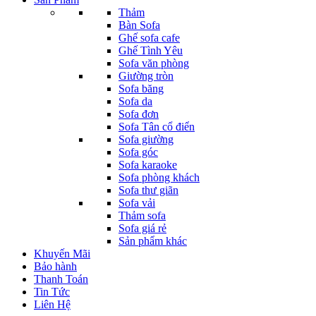
Thảm
Bàn Sofa
Ghế sofa cafe
Ghế Tình Yêu
Sofa văn phòng
Giường tròn
Sofa băng
Sofa da
Sofa đơn
Sofa Tân cổ điển
Sofa giường
Sofa góc
Sofa karaoke
Sofa phòng khách
Sofa thư giãn
Sofa vải
Thảm sofa
Sofa giá rẻ
Sản phẩm khác
Khuyến Mãi
Bảo hành
Thanh Toán
Tin Tức
Liên Hệ