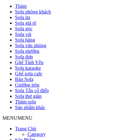
Thảm
Sofa phòng khách
Sofa da
Sofa giá rẻ
Sofa góc
Sofa vải
Sofa băng
Sofa văn phòng
Sofa giường
Sofa đơn
Ghế Tình Yêu
Sofa karaoke
Ghế sofa cafe
Bàn Sofa
Giường tròn
Sofa Tân cổ điển
Sofa thư giãn
Thảm sofa
Sản phẩm khác
MENU
MENU
Trang Chủ
Category
Sản Phẩm