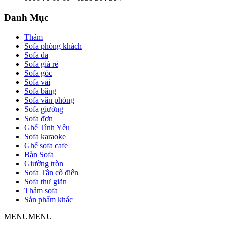
Danh Mục
Thảm
Sofa phòng khách
Sofa da
Sofa giá rẻ
Sofa góc
Sofa vải
Sofa băng
Sofa văn phòng
Sofa giường
Sofa đơn
Ghế Tình Yêu
Sofa karaoke
Ghế sofa cafe
Bàn Sofa
Giường tròn
Sofa Tân cổ điển
Sofa thư giãn
Thảm sofa
Sản phẩm khác
MENU
MENU