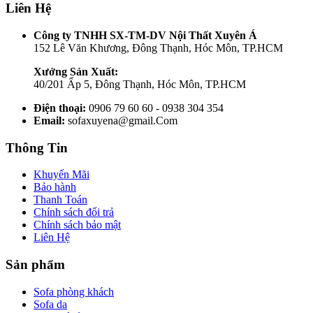
Liên Hệ
Công ty TNHH SX-TM-DV Nội Thất Xuyên Á
152 Lê Văn Khương, Đông Thạnh, Hóc Môn, TP.HCM
Xưởng Sản Xuất:
40/201 Ấp 5, Đông Thạnh, Hóc Môn, TP.HCM
Điện thoại:
0906 79 60 60 - 0938 304 354
Email:
sofaxuyena@gmail.Com
Thông Tin
Khuyến Mãi
Bảo hành
Thanh Toán
Chính sách đổi trả
Chính sách bảo mật
Liên Hệ
Sản phẩm
Sofa phòng khách
Sofa da