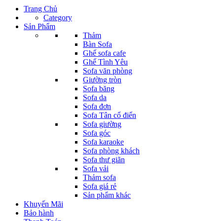
Trang Chủ
Category
Sản Phẩm
Thảm
Bàn Sofa
Ghế sofa cafe
Ghế Tình Yêu
Sofa văn phòng
Giường tròn
Sofa băng
Sofa da
Sofa đơn
Sofa Tân cổ điển
Sofa giường
Sofa góc
Sofa karaoke
Sofa phòng khách
Sofa thư giãn
Sofa vải
Thảm sofa
Sofa giá rẻ
Sản phẩm khác
Khuyến Mãi
Bảo hành