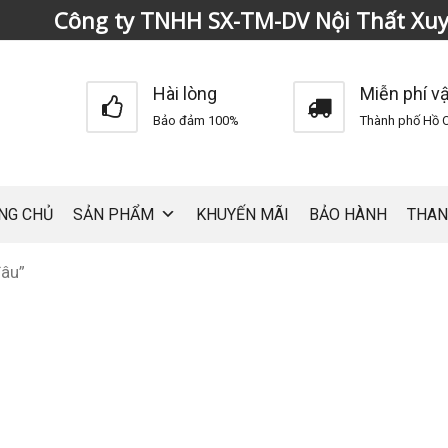
Công ty TNHH SX-TM-DV Nội Thất Xu
Hài lòng
Miễn phí v
Bảo đảm 100%
Thành phố Hồ C
NG CHỦ
SẢN PHẨM
KHUYẾN MÃI
BẢO HÀNH
THAN
đâu”