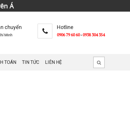
yên Á
ận chuyển
Hotline
0906 79 60 60
-
0938 304 354
hí Minh
H TOÁN
TIN TỨC
LIÊN HỆ