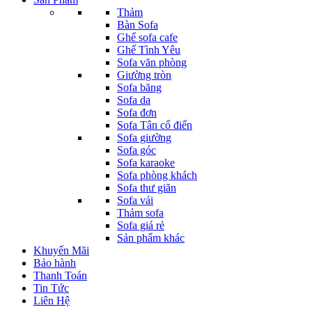
Thảm
Bàn Sofa
Ghế sofa cafe
Ghế Tình Yêu
Sofa văn phòng
Giường tròn
Sofa băng
Sofa da
Sofa đơn
Sofa Tân cổ điển
Sofa giường
Sofa góc
Sofa karaoke
Sofa phòng khách
Sofa thư giãn
Sofa vải
Thảm sofa
Sofa giá rẻ
Sản phẩm khác
Khuyến Mãi
Bảo hành
Thanh Toán
Tin Tức
Liên Hệ