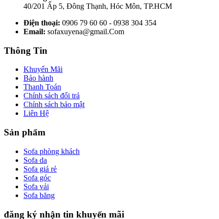
40/201 Ấp 5, Đông Thạnh, Hóc Môn, TP.HCM
Điện thoại:
0906 79 60 60 - 0938 304 354
Email:
sofaxuyena@gmail.Com
Thông Tin
Khuyến Mãi
Bảo hành
Thanh Toán
Chính sách đổi trả
Chính sách bảo mật
Liên Hệ
Sản phẩm
Sofa phòng khách
Sofa da
Sofa giá rẻ
Sofa góc
Sofa vải
Sofa băng
đăng ký nhận tin khuyến mãi