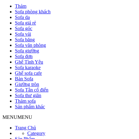
Thảm
Sofa phòng khách
Sofa da
Sofa giá rẻ
Sofa góc
Sofa vải
Sofa băng
Sofa văn phòng
Sofa giường
Sofa đơn
Ghế Tình Yêu
Sofa karaoke
Ghế sofa cafe
Bàn Sofa
Giường tròn
Sofa Tân cổ điển
Sofa thư giãn
Thảm sofa
Sản phẩm khác
MENU
MENU
Trang Chủ
Category
Sản Phẩm