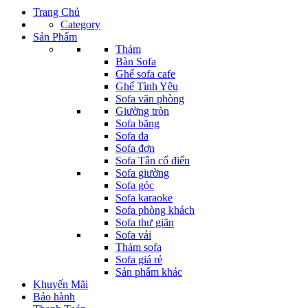
Trang Chủ
Category
Sản Phẩm
Thảm
Bàn Sofa
Ghế sofa cafe
Ghế Tình Yêu
Sofa văn phòng
Giường tròn
Sofa băng
Sofa da
Sofa đơn
Sofa Tân cổ điển
Sofa giường
Sofa góc
Sofa karaoke
Sofa phòng khách
Sofa thư giãn
Sofa vải
Thảm sofa
Sofa giá rẻ
Sản phẩm khác
Khuyến Mãi
Bảo hành