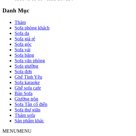
Danh Mục
Thảm
Sofa phòng khách
Sofa da
Sofa giá rẻ
Sofa góc
Sofa vải
Sofa băng
Sofa văn phòng
Sofa giường
Sofa đơn
Ghế Tình Yêu
Sofa karaoke
Ghế sofa cafe
Bàn Sofa
Giường tròn
Sofa Tân cổ điển
Sofa thư giãn
Thảm sofa
Sản phẩm khác
MENU
MENU