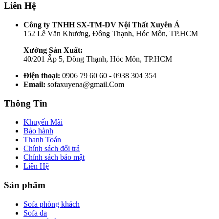
Liên Hệ
Công ty TNHH SX-TM-DV Nội Thất Xuyên Á
152 Lê Văn Khương, Đông Thạnh, Hóc Môn, TP.HCM
Xưởng Sản Xuất:
40/201 Ấp 5, Đông Thạnh, Hóc Môn, TP.HCM
Điện thoại:
0906 79 60 60 - 0938 304 354
Email:
sofaxuyena@gmail.Com
Thông Tin
Khuyến Mãi
Bảo hành
Thanh Toán
Chính sách đổi trả
Chính sách bảo mật
Liên Hệ
Sản phẩm
Sofa phòng khách
Sofa da