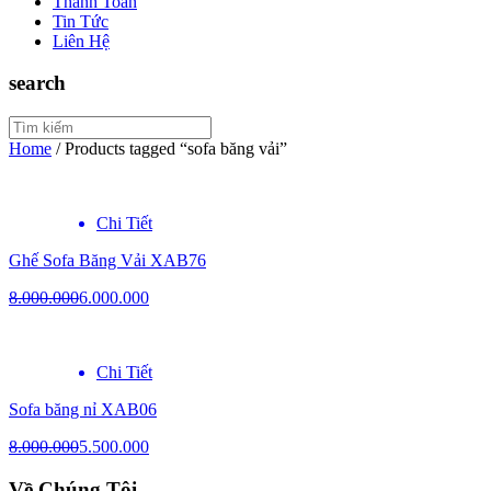
Thanh Toán
Tin Tức
Liên Hệ
search
Home
/
Products tagged “sofa băng vải”
Chi Tiết
Ghế Sofa Băng Vải XAB76
8.000.000
6.000.000
Chi Tiết
Sofa băng nỉ XAB06
8.000.000
5.500.000
Về Chúng Tôi