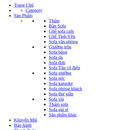
Trang Chủ
Category
Sản Phẩm
Thảm
Bàn Sofa
Ghế sofa cafe
Ghế Tình Yêu
Sofa văn phòng
Giường tròn
Sofa băng
Sofa da
Sofa đơn
Sofa Tân cổ điển
Sofa giường
Sofa góc
Sofa karaoke
Sofa phòng khách
Sofa thư giãn
Sofa vải
Thảm sofa
Sofa giá rẻ
Sản phẩm khác
Khuyến Mãi
Bảo hành