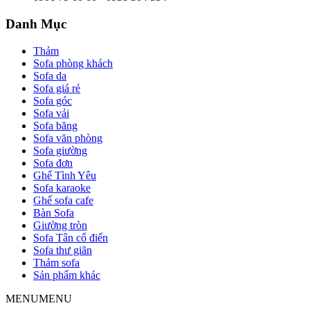
Danh Mục
Thảm
Sofa phòng khách
Sofa da
Sofa giá rẻ
Sofa góc
Sofa vải
Sofa băng
Sofa văn phòng
Sofa giường
Sofa đơn
Ghế Tình Yêu
Sofa karaoke
Ghế sofa cafe
Bàn Sofa
Giường tròn
Sofa Tân cổ điển
Sofa thư giãn
Thảm sofa
Sản phẩm khác
MENU
MENU