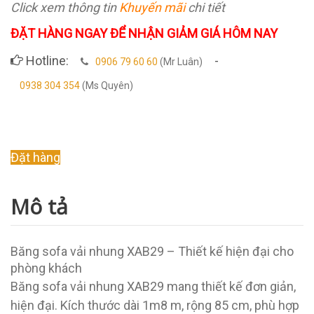
Click xem thông tin
Khuyến mãi
chi tiết
ĐẶT HÀNG NGAY ĐỂ NHẬN GIẢM GIÁ HÔM NAY
Hotline:
-
0906 79 60 60
(Mr Luân)
0938 304 354
(Ms Quyên)
Original
Current
Đặt hàng
price
price
was:
is:
Mô tả
8.000.000 ₫.
7.000.000 ₫.
Băng sofa vải nhung XAB29 – Thiết kế hiện đại cho
phòng khách
Băng sofa vải nhung XAB29 mang thiết kế đơn giản,
hiện đại. Kích thước dài 1m8 m, rộng 85 cm, phù hợp