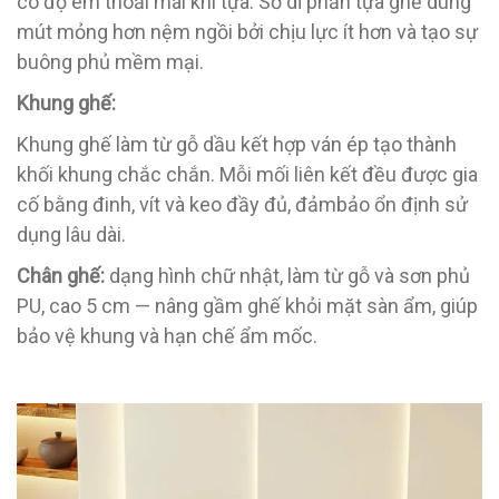
có độ êm thoải mái khi tựa. Sở dĩ phần tựa ghế dùng
mút mỏng hơn nệm ngồi bởi chịu lực ít hơn và tạo sự
buông phủ mềm mại.
Khung ghế:
Khung ghế làm từ gỗ dầu kết hợp ván ép tạo thành
khối khung chắc chắn. Mỗi mối liên kết đều được gia
cố bằng đinh, vít và keo đầy đủ, đảmbảo ổn định sử
dụng lâu dài.
Chân ghế:
dạng hình chữ nhật, làm từ gỗ và sơn phủ
PU, cao 5 cm — nâng gầm ghế khỏi mặt sàn ẩm, giúp
bảo vệ khung và hạn chế ẩm mốc.