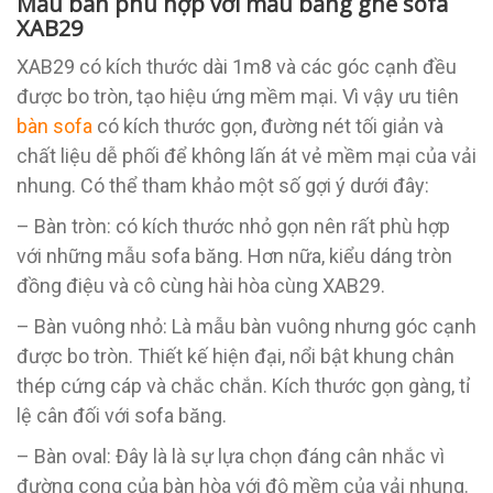
Mẫu bàn phù hợp với mẫu băng ghế sofa
XAB29
XAB29 có kích thước dài 1m8 và các góc cạnh đều
được bo tròn, tạo hiệu ứng mềm mại. Vì vậy ưu tiên
bàn sofa
có kích thước gọn, đường nét tối giản và
chất liệu dễ phối để không lấn át vẻ mềm mại của vải
nhung. Có thể tham khảo một số gợi ý dưới đây:
– Bàn tròn: có kích thước nhỏ gọn nên rất phù hợp
với những mẫu sofa băng. Hơn nữa, kiểu dáng tròn
đồng điệu và cô cùng hài hòa cùng XAB29.
– Bàn vuông nhỏ: Là mẫu bàn vuông nhưng góc cạnh
được bo tròn. Thiết kế hiện đại, nổi bật khung chân
thép cứng cáp và chắc chắn. Kích thước gọn gàng, tỉ
lệ cân đối với sofa băng.
– Bàn oval: Đây là là sự lựa chọn đáng cân nhắc vì
đường cong của bàn hòa với độ mềm của vải nhung.