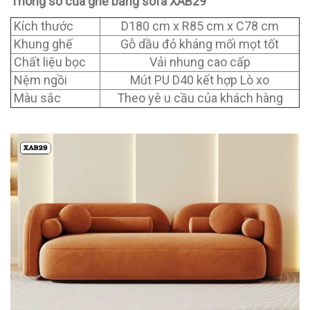
Thông số của ghế băng sofa XAB29
Kích thước
D180 cm x R85 cm x C78 cm
Khung ghế
Gỗ dầu đỏ kháng mối mọt tốt
Chất liệu bọc
Vải nhung cao cấp
Nệm ngồi
Mút PU D40 kết hợp Lò xo
Màu sắc
Theo yê u cầu của khách hàng