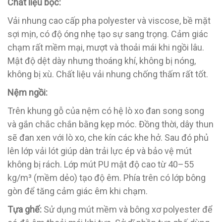
Chất liệu bọc:
Vải nhung cao cấp pha polyester và viscose, bề mặt
sợi mịn, có độ óng nhẹ tạo sự sang trọng.
Cảm giác
chạm rất mềm mại, mượt và thoải mái khi ngồi lâu.
Mật độ dệt dày nhưng thoáng khí, không bị nóng,
không bị xù. Chất liệu vải nhung chống thấm rất tốt.
Nệm ngồi:
Trên khung gỗ của nệm có hệ lò xo đan song song
và gắn chắc chắn bằng kẹp móc. Đồng thời, dây thun
sẽ đan xen với lò xo, che kín các khe hở. Sau đó phủ
lên lớp vải lót giúp dàn trải lực ép và bảo vệ mút
không bị rách. Lớp mút PU mật độ cao từ 40–55
kg/m³ (mềm dẻo) tạo độ êm. Phía trên có lớp bông
gòn để tăng cảm giác êm khi chạm.
Tựa ghế:
Sử dụng mút mềm và bông xơ polyester để