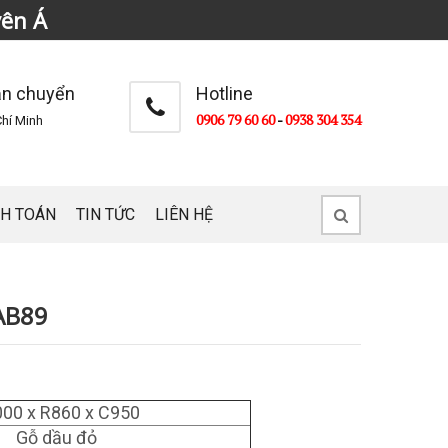
yên Á
ận chuyển
Hotline
0906 79 60 60
-
0938 304 354
hí Minh
H TOÁN
TIN TỨC
LIÊN HỆ
AB89
00 x R860 x C950
Gỗ dầu đỏ