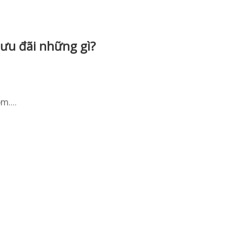
ưu đãi những gì?
 ôm….