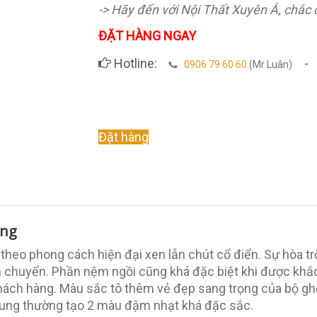
-> Hãy đến với Nội Thất Xuyên Á, chắc 
ĐẶT HÀNG NGAY
Hotline:
-
0906 79 60 60
(Mr Luân)
Original
Current
Đặt hàng
price
price
was:
is:
9.000.000 ₫.
7.000.000 ₫.
ọng
heo phong cách hiện đại xen lẫn chút cổ điển. Sự hòa tr
n chuyển. Phần nệm ngồi cũng khá đặc biệt khi được kh
ách hàng. Màu sắc tô thêm vẻ đẹp sang trọng của bộ gh
nhung thường tạo 2 màu đậm nhạt khá đặc sắc.