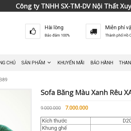
Công ty TNHH SX-TM-DV Nội Thất Xu
Hài lòng
Miễn phí v
Bảo đảm 100%
Thành phố Hồ C
NG CHỦ
SẢN PHẨM
KHUYẾN MÃI
BẢO HÀNH
THAN
B89
Sofa Băng Màu Xanh Rêu X
7.000.000
9.000.000
Kích thước
D20
Khung ghế