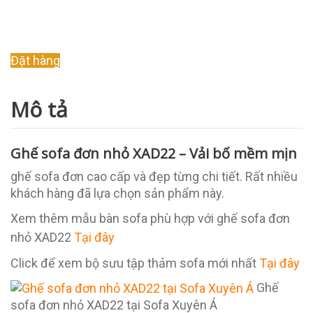
Original
Current
Đặt hàng
price
price
was:
is:
Mô tả
3.500.000 ₫.
2.500.000 ₫.
Ghế sofa đơn nhỏ XAD22 – Vải bố mềm mịn
ghế sofa đơn cao cấp và đẹp từng chi tiết. Rất nhiều
khách hàng đã lựa chọn sản phẩm này.
Xem thêm mẫu bàn sofa phù hợp với ghế sofa đơn
nhỏ XAD22
Tại đây
Click để xem bộ sưu tập thảm sofa mới nhất
Tại đây
Ghế
sofa đơn nhỏ XAD22 tại Sofa Xuyên Á