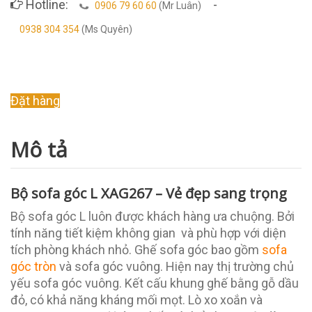
Hotline:
-
0906 79 60 60
(Mr Luân)
0938 304 354
(Ms Quyên)
Original
Current
Đặt hàng
price
price
was:
is:
Mô tả
18.000.000 ₫.
12.500.000 ₫.
Bộ sofa góc L XAG267 – Vẻ đẹp sang trọng
Bộ sofa góc L luôn được khách hàng ưa chuộng. Bởi
tính năng tiết kiệm không gian và phù hợp với diện
tích phòng khách nhỏ. Ghế sofa góc bao gồm
sofa
góc tròn
và sofa góc vuông. Hiện nay thị trường chủ
yếu sofa góc vuông. Kết cấu khung ghế bằng gỗ dầu
đỏ, có khả năng kháng mối mọt. Lò xo xoắn và