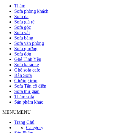
Thảm
Sofa phòng khách
Sofa da
Sofa giá rẻ
Sofa góc
Sofa vải
Sofa băng
Sofa văn phòng
Sofa giường
Sofa đơn
Ghế Tình Yêu
Sofa karaoke
Ghế sofa cafe
Bàn Sofa
Giường tròn
Sofa Tân cổ điển
Sofa thư giãn
Thảm sofa
Sản phẩm khác
MENU
MENU
Trang Chủ
Category
Sản Phẩm