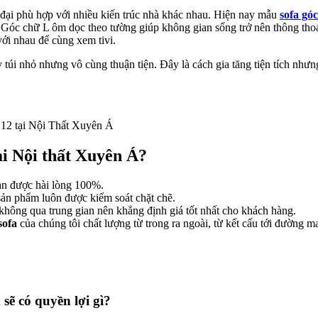
 đại phù hợp với nhiều kiến trúc nhà khác nhau. Hiện nay mẫu
sofa góc
. Góc chữ L ôm dọc theo tường giúp không gian sống trở nên thông tho
với nhau để cùng xem tivi.
uy túi nhỏ nhưng vô cùng thuận tiện. Đây là cách gia tăng tiện tích như
2 tại Nội Thất Xuyên Á
i Nội thất Xuyên Á?
ạn được hài lòng 100%.
 sản phẩm luôn được kiểm soát chặt chẽ.
 không qua trung gian nên khẳng định giá tốt nhất cho khách hàng.
sofa
của chúng tôi chất lượng từ trong ra ngoài, từ kết cấu tới đường 
sẽ có quyền lợi gì?