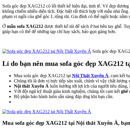
Sofa góc đẹp XAG212 có lối thiết kế hiện đại, tinh tế. Vẻ đẹp đương
không chiếm nhiều diện tích. Đặc biệt rất thích hợp với mẫu nhà ống
phạm vi ngồi của ghế góc L rộng rãi. Gia đình có thể ngồi hoặc nằm 
Ở
mẫu sofa XAG212
được thiết kế túi để sách ở hai bên tay ghế. T
giúp bạn có thể để những tạp chí hay sách, báo gọn gàng hơn.
Sofa góc đẹp XAG21
Lí do bạn nên mua sofa góc đẹp XAG212 tạ
Mua sofa góc đẹp XAG212 tại
Nội Thất Xuyên Á
, cam kết b
Chúng tôi là đơn vị trực tiếp sản xuất, chính vì vậy chất lượng
Nội thất Xuyên Á
luôn hướng tới lợi ích của người tiêu dùng,
Với đội ngũ kỹ thuật giàu kinh nghiệm, chúng tôi cam kết
ghế 
Bộ phận bảo hành luôn sẵn sàng đáp ứng khi bạn cần.
Mua sofa góc đẹp XAG212 tại Nội thất Xuyên Á, bạn 