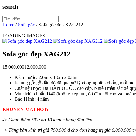
search
Home
/
Sofa góc
/
Sofa góc đẹp XAG212
LOADING IMAGES
Sofa góc đẹp XAG212
15.000.000
12.000.000
Kích thước: 2.6m x 1.6m x 0.8m
Khung gỗ: gỗ dầu đỏ đã qua xử lý công nghiệp chống mối mọt
Chất liệu bọc: Da HÀN QUỐC cao cấp. Nhiều màu sắc để quý
Mút: Mút chuẩn D40 (không xẹp lún, độ đàn hồi cao và thoán
Bảo Hành: 4 năm
KHUYẾN MÃI HOT:
-> Giảm thêm 5% cho 10 khách hàng đầu tiên
-> Tặng bàn kính trị giá 700.000 đ cho đơn hàng trị giá 6.000.000 tr