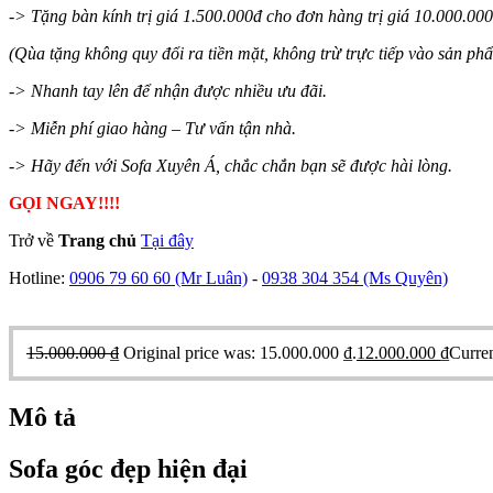
-> Tặng bàn kính trị giá 1.500.000đ cho đơn hàng trị giá 10.000.000 
(Qùa tặng không quy đổi ra tiền mặt, không trừ trực tiếp vào sản ph
-> Nhanh tay lên để nhận được nhiều ưu đãi.
-> Miễn phí giao hàng – Tư vấn tận nhà.
-> Hãy đến với Sofa Xuyên Á, chắc chắn bạn sẽ được hài lòng.
GỌI NGAY!!!!
Trở về
Trang chủ
Tại đây
Hotline:
0906 79 60 60
(Mr Luân)
-
0938 304 354
(Ms Quyên)
15.000.000
₫
Original price was: 15.000.000 ₫.
12.000.000
₫
Curren
Mô tả
Sofa góc đẹp hiện đại