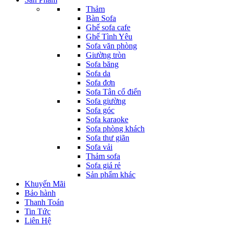
Thảm
Bàn Sofa
Ghế sofa cafe
Ghế Tình Yêu
Sofa văn phòng
Giường tròn
Sofa băng
Sofa da
Sofa đơn
Sofa Tân cổ điển
Sofa giường
Sofa góc
Sofa karaoke
Sofa phòng khách
Sofa thư giãn
Sofa vải
Thảm sofa
Sofa giá rẻ
Sản phẩm khác
Khuyến Mãi
Bảo hành
Thanh Toán
Tin Tức
Liên Hệ