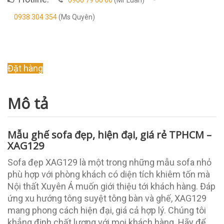
0938 304 354
(Ms Quyên)
Original
Current
Đặt hàng
price
price
was:
is:
Mô tả
9.000.000 ₫.
6.500.000 ₫.
Mẫu ghế sofa đẹp, hiện đại, giá rẻ TPHCM –
XAG129
Sofa đẹp XAG129 là một trong những mẫu sofa nhỏ
phù hợp với phòng khách có diện tích khiêm tốn mà
Nội thất Xuyên Á muốn giới thiệu tới khách hàng. Đáp
ứng xu hướng tông suyệt tông bàn và ghế, XAG129
mang phong cách hiện đại, giá cả hợp lý. Chúng tôi
khẳng định chất lượng với mọi khách hàng. Hãy để