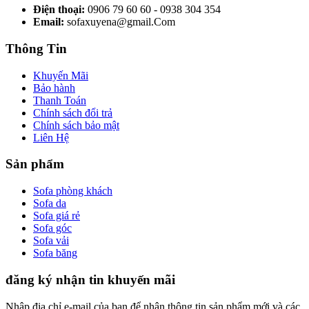
Điện thoại:
0906 79 60 60 - 0938 304 354
Email:
sofaxuyena@gmail.Com
Thông Tin
Khuyến Mãi
Bảo hành
Thanh Toán
Chính sách đổi trả
Chính sách bảo mật
Liên Hệ
Sản phẩm
Sofa phòng khách
Sofa da
Sofa giá rẻ
Sofa góc
Sofa vải
Sofa băng
đăng ký nhận tin khuyến mãi
Nhập địa chỉ e-mail của bạn để nhận thông tin sản phẩm mới và các