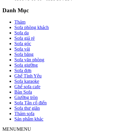
Danh Mục
Thảm
Sofa phòng khách
Sofa da
Sofa giá rẻ
Sofa góc
Sofa vải
Sofa băng
Sofa văn phòng
Sofa giường
Sofa đơn
Ghế Tình Yêu
Sofa karaoke
Ghế sofa cafe
Bàn Sofa
Giường tròn
Sofa Tân cổ điển
Sofa thư giãn
Thảm sofa
Sản phẩm khác
MENU
MENU