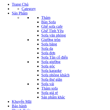
Trang Chủ
Category
Sản Phẩm
Thảm
Bàn Sofa
Ghế sofa cafe
Ghế Tình Yêu
Sofa văn phòng
Giường tròn
Sofa băng
Sofa da
Sofa đơn
Sofa Tân cổ điển
Sofa giường
Sofa góc
Sofa karaoke
Sofa phòng khách
Sofa thư giãn
Sofa vải
Thảm sofa
Sofa giá rẻ
Sản phẩm khác
Khuyến Mãi
Bảo hành