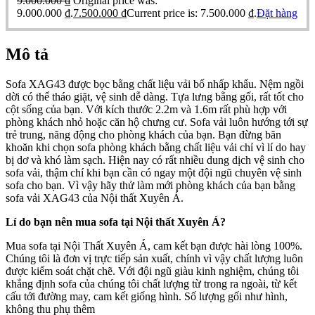
9.000.000
₫
Original price was:
9.000.000 ₫.
7.500.000
₫
Current price is: 7.500.000 ₫.
Đặt hàng
Mô tả
Sofa XAG43 được bọc bằng chất liệu vải bố nhấp khẩu. Nệm ngồi
dời có thể tháo giặt, vệ sinh dễ dàng. Tựa lưng bằng gối, rất tốt cho
cột sống của bạn. Với kích thước 2.2m và 1.6m rất phù hợp với
phòng khách nhỏ hoặc căn hộ chưng cư. Sofa vải luôn hướng tới sự
trẻ trung, năng động cho phòng khách của bạn. Bạn đừng băn
khoăn khi chọn sofa phòng khách bằng chất liệu vải chỉ vì lí do hay
bị dơ và khó làm sạch. Hiện nay có rất nhiều dung dịch vệ sinh cho
sofa vải, thậm chí khi bạn cần có ngay một đội ngũ chuyên vệ sinh
sofa cho bạn. Vì vậy hãy thử làm mới phòng khách của bạn bằng
sofa vải XAG43 của Nội thất Xuyên Á.
Lí do bạn nên mua sofa tại Nội thất Xuyên Á?
Mua sofa tại Nội Thất Xuyên Á, cam kết bạn được hài lòng 100%.
Chúng tôi là đơn vị trực tiếp sản xuất, chính vì vậy chất lượng luôn
được kiểm soát chặt chẽ. Với đội ngũ giàu kinh nghiệm, chúng tôi
khẳng định sofa của chúng tôi chất lượng từ trong ra ngoài, từ kết
cấu tới đường may, cam kết giống hình. Số lượng gối như hình,
không thu phụ thêm