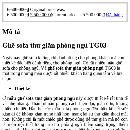
6.500.000
₫
Original price was:
6.500.000 ₫.
5.500.000
₫
Current price is: 5.500.000 ₫.
Đặt hàng
Mô tả
Ghế sofa thư giãn phòng ngủ TG03
Ngày nay ghế sofa không chỉ dành riêng cho phòng khách mà còn
thiết kế đặc biệt dành riêng cho phòng ngủ. Có rất nhiều mẫu ghế
sofa cho phòng ngủ. Và
ghế sofa thư giãn phòng ngủ
TG03 là
một trong những mẫu được rất nhiều khách hàng quan tâm và lựa
chọn.
Thiết kế
Ở
mẫu ghế sofa thư giãn phòng ngủ
này được thiết kế rất tinh tế
và nhẹ nhàng. Thấm nhuần phong cách hiện đại, giản đơn, không
nhiều chi tiết. Hầu hết các mẫu sofa phòng ngủ đều thiết kế hết sức
giản dị để không gian trang nhã hơn, mang lại sự thư giãn thoải mái
hơn. Không chỉ là một chiếc ghế được dùng để thư giãn mà nó còn
là món nội thất trang trí cho phòng ngủ thêm sang trọng, thêm
quyến rũ. Thậm chí ngày nay các nhà thiết kế sáng tạo ra những