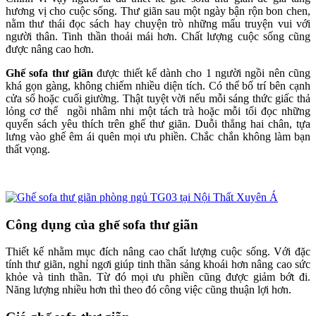
hương vị cho cuộc sống. Thư giãn sau một ngày bận rộn bon chen,
nằm thư thái đọc sách hay chuyện trò những mẩu truyện vui với
người thân. Tinh thần thoải mái hơn. Chất lượng cuộc sống cũng
được nâng cao hơn.
Ghế sofa thư giãn
được thiết kế dành cho 1 người ngồi nên cũng
khá gọn gàng, không chiếm nhiều diện tích. Có thể bố trí bên cạnh
cửa sổ hoặc cuối giường. Thật tuyệt vời nếu mỗi sáng thức giấc thả
lỏng cơ thể ngồi nhâm nhi một tách trà hoặc mỗi tối đọc những
quyển sách yêu thích trên ghế thư giãn. Duỗi thẳng hai chân, tựa
lưng vào ghế êm ái quên mọi ưu phiền. Chắc chắn không làm bạn
thất vọng.
Công dụng của ghế sofa thư giãn
Thiết kế nhằm mục đích nâng cao chất lượng cuộc sống. Với đặc
tính thư giãn, nghỉ ngơi giúp tinh thần sảng khoái hơn nâng cao sức
khỏe và tinh thần. Từ đó mọi ưu phiền cũng được giảm bớt đi.
Năng lượng nhiều hơn thì theo đó công việc cũng thuận lợi hơn.