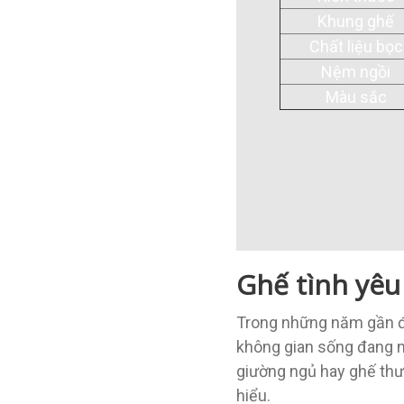
Khung ghế
Chất liệu bọc
Nệm ngồi
Màu sắc
Ghế tình yêu
Trong những năm gần đâ
không gian sống đang n
giường ngủ hay ghế thư
hiểu.