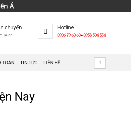
yên Á
ận chuyển
Hotline
0906 79 60 60
-
0938 304 354
hí Minh
H TOÁN
TIN TỨC
LIÊN HỆ
iện Nay