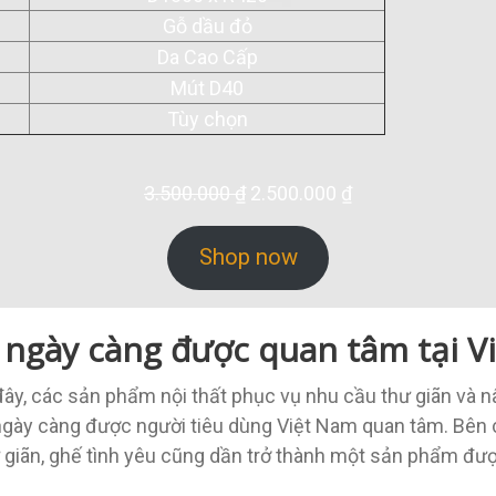
Gỗ dầu đỏ
Da Cao Cấp
Mút D40
Tùy chọn
Original
Current
3.500.000
₫
2.500.000
₫
price
price
was:
is:
Shop now
3.500.000 ₫.
2.500.000 ₫.
 ngày càng được quan tâm tại V
y, các sản phẩm nội thất phục vụ nhu cầu thư giãn và n
gày càng được người tiêu dùng Việt Nam quan tâm. Bên 
 giãn, ghế tình yêu cũng dần trở thành một sản phẩm đượ