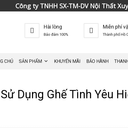
Công ty TNHH SX-TM-DV Nội Thất Xu
Hài lòng
Miễn phí v
Bảo đảm 100%
Thành phố Hồ C
G CHỦ
SẢN PHẨM
KHUYẾN MÃI
BẢO HÀNH
THAN
Sử Dụng Ghế Tình Yêu H