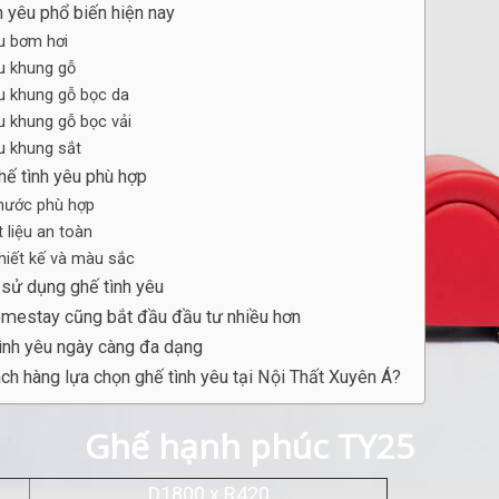
h yêu phổ biến hiện nay
u bơm hơi
u khung gỗ
u khung gỗ bọc da
u khung gỗ bọc vải
u khung sắt
hế tình yêu phù hợp
thước phù hợp
 liệu an toàn
hiết kế và màu sắc
 sử dụng ghế tình yêu
omestay cũng bắt đầu đầu tư nhiều hơn
tình yêu ngày càng đa dạng
ách hàng lựa chọn ghế tình yêu tại Nội Thất Xuyên Á?
Ghế hạnh phúc TY25
D1800 x R420