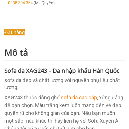
0938 304 354
(Ms Quyên)
Original
Current
Đặt hàng
price
price
was:
is:
Mô tả
16.000.000 ₫.
13.000.000 ₫.
Sofa da XAG243 – Da nhập khẩu Hàn Quốc
sofa da đẹp và chất lượng với nguyên phụ liệu chất
lượng.
XAG243 thuộc dòng ghế
sofa da cao cấp
, xứng đáng
để bạn chọn. Màu trắng kem luôn mang đến vẻ đẹp
quyến rũ cho không gian của bạn. Nếu bạn muốn
một sắc màu khác thì hãy liên hệ với Sofa Xuyên Á.
Chúng tôi sẽ tư vấn chi tiết hơn cho bạn.