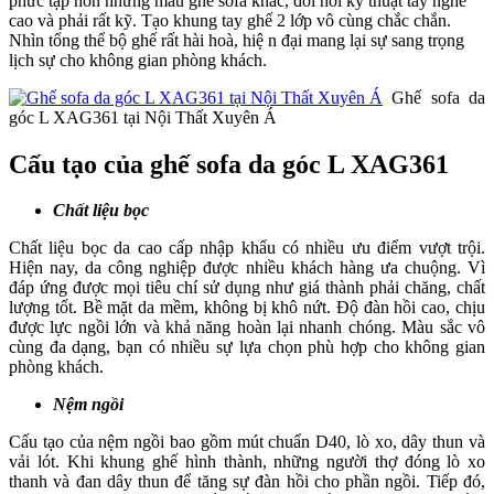
phức tạp hơn những mẫu ghế sofa khác, đòi hỏi kỹ thuật tay nghề
cao và phải rất kỹ. Tạo khung tay ghế 2 lớp vô cùng chắc chắn.
Nhìn tổng thể bộ ghế rất hài hoà, hiệ n đại mang lại sự sang trọng
lịch sự cho không gian phòng khách.
Ghế sofa da
góc L XAG361 tại Nội Thất Xuyên Á
Cấu tạo của ghế sofa da góc L XAG361
Chất liệu bọc
Chất liệu bọc da cao cấp nhập khẩu có nhiều ưu điểm vượt trội.
Hiện nay, da công nghiệp được nhiều khách hàng ưa chuộng. Vì
đáp ứng được mọi tiêu chí sử dụng như giá thành phải chăng, chất
lượng tốt. Bề mặt da mềm, không bị khô nứt. Độ đàn hồi cao, chịu
được lực ngồi lớn và khả năng hoàn lại nhanh chóng. Màu sắc vô
cùng đa dạng, bạn có nhiều sự lựa chọn phù hợp cho không gian
phòng khách.
Nệm ngồi
Cấu tạo của nệm ngồi bao gồm mút chuẩn D40, lò xo, dây thun và
vải lót. Khi khung ghế hình thành, những người thợ đóng lò xo
thanh và đan dây thun để tăng sự đàn hồi cho phần ngồi. Tiếp đó,