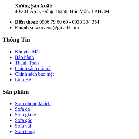
Xưởng Sản Xuất:
40/201 Ấp 5, Đông Thạnh, Hóc Môn, TP.HCM
Điện thoại:
0906 79 60 60 - 0938 304 354
Email:
sofaxuyena@gmail.Com
Thông Tin
Khuyến Mãi
Bảo hành
Thanh Toán
Chính sách đổi trả
Chính sách bảo mật
Liên Hệ
Sản phẩm
Sofa phòng khách
Sofa da
Sofa giá rẻ
Sofa góc
Sofa vải
Sofa băng