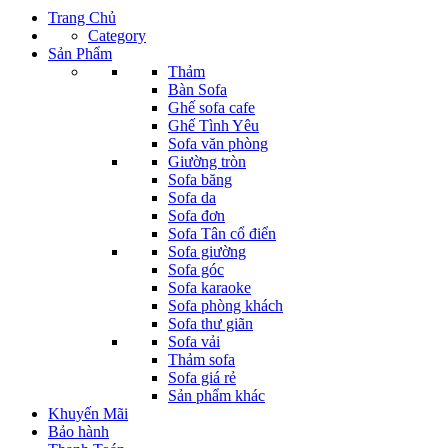
Trang Chủ
Category
Sản Phẩm
Thảm
Bàn Sofa
Ghế sofa cafe
Ghế Tình Yêu
Sofa văn phòng
Giường tròn
Sofa băng
Sofa da
Sofa đơn
Sofa Tân cổ điển
Sofa giường
Sofa góc
Sofa karaoke
Sofa phòng khách
Sofa thư giãn
Sofa vải
Thảm sofa
Sofa giá rẻ
Sản phẩm khác
Khuyến Mãi
Bảo hành