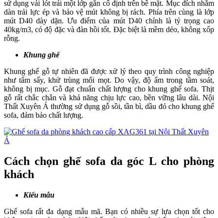
sử dụng vải lót trải một lớp gắn cố định trên bề mặt. Mục đích nhằm
dàn trải lực ép và bảo vệ mút không bị rách. Phía trên cùng là lớp
mút D40 dày dặn. Ưu điểm của mút D40 chính là tỷ trọng cao
40kg/m3, có độ đặc và đàn hồi tốt. Đặc biệt là mềm dẻo, không xốp
rỗng.
Khung ghế
Khung ghế gỗ tự nhiên đã được xử lý theo quy trình công nghiệp
như tẩm sấy, khử trùng mối mọt. Do vậy, độ ẩm trong tầm soát,
không bị mục. Gỗ đạt chuẩn chất lượng cho khung ghế sofa. Thịt
gỗ rất chắc chắn và khả năng chịu lực cao, bền vững lâu dài. Nội
Thất Xuyên Á thường sử dụng gỗ sồi, tần bì, dầu đỏ cho khung ghế
sofa, đảm bảo chất lượng.
Cách chọn ghế sofa da góc L cho phòng
khách
Kiểu mẫu
Ghế sofa rất đa dạng mẫu mã. Bạn có nhiều sự lựa chọn tốt cho