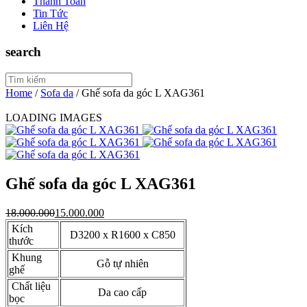
Thanh Toán
Tin Tức
Liên Hệ
search
Home
/
Sofa da
/
Ghế sofa da góc L XAG361
LOADING IMAGES
Ghế sofa da góc L XAG361
18.000.000
15.000.000
Kích
D3200 x R1600 x C850
thước
Khung
Gỗ tự nhiên
ghế
Chất liệu
Da cao cấp
bọc