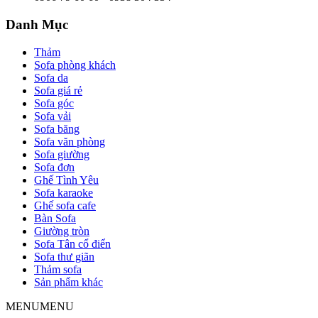
Danh Mục
Thảm
Sofa phòng khách
Sofa da
Sofa giá rẻ
Sofa góc
Sofa vải
Sofa băng
Sofa văn phòng
Sofa giường
Sofa đơn
Ghế Tình Yêu
Sofa karaoke
Ghế sofa cafe
Bàn Sofa
Giường tròn
Sofa Tân cổ điển
Sofa thư giãn
Thảm sofa
Sản phẩm khác
MENU
MENU