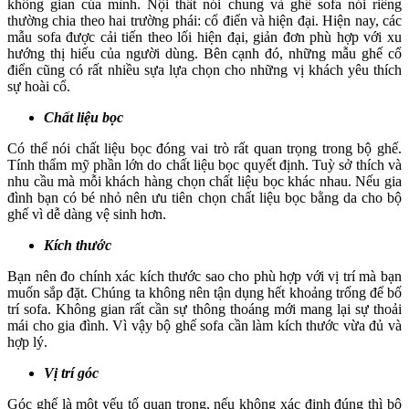
không gian của mình. Nội thất nói chung và ghế sofa nói riêng
thường chia theo hai trường phái: cổ điển và hiện đại. Hiện nay, các
mẫu sofa được cải tiến theo lối hiện đại, giản đơn phù hợp với xu
hướng thị hiếu của người dùng. Bên cạnh đó, những mẫu ghế cổ
điển cũng có rất nhiều sựa lựa chọn cho những vị khách yêu thích
sự hoài cổ.
Chất liệu bọc
Có thể nói chất liệu bọc đóng vai trò rất quan trọng trong bộ ghế.
Tính thẩm mỹ phần lớn do chất liệu bọc quyết định. Tuỳ sở thích và
nhu cầu mà mỗi khách hàng chọn chất liệu bọc khác nhau. Nếu gia
đình bạn có bé nhỏ nên ưu tiên chọn chất liệu bọc bằng da cho bộ
ghế vì dễ dàng vệ sinh hơn.
Kích thước
Bạn nên đo chính xác kích thước sao cho phù hợp với vị trí mà bạn
muốn sắp đặt. Chúng ta không nên tận dụng hết khoảng trống để bố
trí sofa. Không gian rất cần sự thông thoáng mới mang lại sự thoải
mái cho gia đình. Vì vậy bộ ghế sofa cần làm kích thước vừa đủ và
hợp lý.
Vị trí góc
Góc ghế là một yếu tố quan trọng, nếu không xác định đúng thì bộ