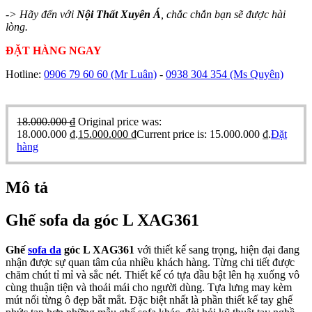
-> Hãy đến với
Nội Thất Xuyên Á
, chắc chắn bạn sẽ được hài
lòng.
ĐẶT HÀNG NGAY
Hotline:
0906 79 60 60
(Mr Luân)
-
0938 304 354
(Ms Quyên)
18.000.000
₫
Original price was:
18.000.000 ₫.
15.000.000
₫
Current price is: 15.000.000 ₫.
Đặt
hàng
Mô tả
Ghế sofa da góc L XAG361
Ghế
sofa da
góc L XAG361
với thiết kế sang trọng, hiện đại đang
nhận được sự quan tâm của nhiều khách hàng. Từng chi tiết được
chăm chút tỉ mỉ và sắc nét. Thiết kế có tựa đầu bật lên hạ xuống vô
cùng thuận tiện và thoải mái cho người dùng. Tựa lưng may kèm
mút nổi từng ô đẹp bắt mắt. Đặc biệt nhất là phần thiết kế tay ghế