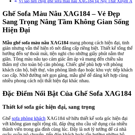
Vì sao nên chọn ghế sofa màu nâu XAG184 tại Nội Thất Xuyên Á
Ghế Sofa Màu Nâu XAG184 – Vẻ Đẹp
Sang Trọng Nâng Tầm Không Gian Sống
Hiện Đại
Mẫu ghế sofa màu nâu XAG184
mang phong cách hiện đại, tinh
giản nhưng vẫn thể hiện rõ nét đẳng cấp riêng biệt. Thiết kế tổng thể
hướng đến sự thoải mái, tiện nghi cho những giây phút nằm thư
giãn. Tông màu nâu tạo cảm giác ấm áp và mang đến chiều sâu
thẩm mỹ cho toàn bộ căn phòng. Chiếc ghế phù hợp với phòng
khách căn hộ, biệt thự, văn phòng lãnh đạo hoặc khu vực tiếp khách
cao cấp. Nhờ đường nét gọn gàng, mẫu ghế dễ dàng kết hợp cùng
nhiều phong cách nội thất hiện đại khác nhau.
Đặc Điểm Nổi Bật Của Ghế Sofa XAG184
Thiết kế sofa góc hiện đại, sang trọng
Ghế
sofa phòng khách
XAG184 sở hữu thiết kế sofa góc hiện đại
với không gian ngồi rộng rãi, đáp ứng nhu cầu sử dụng của nhiều
thành viên trong gia đình cùng lúc. Đây là nơi lý tưởng để cả nhà
quây quần trò chuyện, tiếp đón khách hoặc tận hưởng những bộ