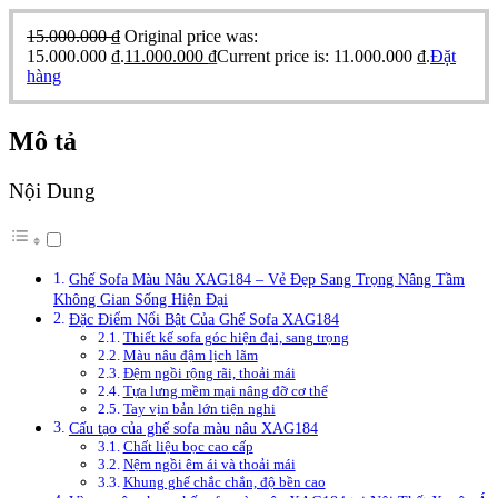
15.000.000
₫
Original price was:
15.000.000 ₫.
11.000.000
₫
Current price is: 11.000.000 ₫.
Đặt
hàng
Mô tả
Nội Dung
Ghế Sofa Màu Nâu XAG184 – Vẻ Đẹp Sang Trọng Nâng Tầm
Không Gian Sống Hiện Đại
Đặc Điểm Nổi Bật Của Ghế Sofa XAG184
Thiết kế sofa góc hiện đại, sang trọng
Màu nâu đậm lịch lãm
Đệm ngồi rộng rãi, thoải mái
Tựa lưng mềm mại nâng đỡ cơ thể
Tay vịn bản lớn tiện nghi
Cấu tạo của ghế sofa màu nâu XAG184
Chất liệu bọc cao cấp
Nệm ngồi êm ái và thoải mái
Khung ghế chắc chắn, độ bền cao