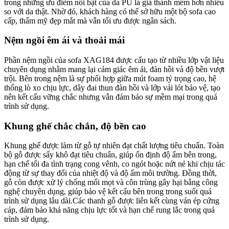
trong những ưu điểm nổi bật của da PU là giá thành mềm hơn nhiều
so với da thật. Nhờ đó, khách hàng có thể sở hữu một bộ sofa cao
cấp, thẩm mỹ đẹp mắt mà vẫn tối ưu được ngân sách.
Nệm ngồi êm ái và thoải mái
Phần nệm ngồi của sofa XAG184 được cấu tạo từ nhiều lớp vật liệu
chuyên dụng nhằm mang lại cảm giác êm ái, đàn hồi và độ bền vượt
trội. Bên trong nệm là sự phối hợp giữa mút foam tỷ trọng cao, hệ
thống lò xo chịu lực, dây đai thun đàn hồi và lớp vải lót bảo vệ, tạo
nên kết cấu vững chắc nhưng vẫn đảm bảo sự mềm mại trong quá
trình sử dụng.
Khung ghế chắc chắn, độ bền cao
Khung ghế được làm từ gỗ tự nhiên đạt chất lượng tiêu chuẩn. Toàn
bộ gỗ được sấy khô đạt tiêu chuẩn, giúp ổn định độ ẩm bên trong,
hạn chế tối đa tình trạng cong vênh, co ngót hoặc nứt nẻ khi chịu tác
động từ sự thay đổi của nhiệt độ và độ ẩm môi trường. Đồng thời,
gỗ còn được xử lý chống mối mọt và côn trùng gây hại bằng công
nghệ chuyên dụng, giúp bảo vệ kết cấu bên trong trong suốt quá
trình sử dụng lâu dài.Các thanh gỗ được liên kết cùng ván ép cứng
cáp, đảm bảo khả năng chịu lực tốt và hạn chế rung lắc trong quá
trình sử dụng.