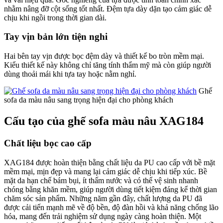
nhằm nâng đỡ cột sống tốt nhất. Đệm tựa dày dặn tạo cảm giác dễ
chịu khi ngồi trong thời gian dài.
Tay vịn bản lớn tiện nghi
Hai bên tay vịn được bọc đệm dày và thiết kế bo tròn mềm mại.
Kiểu thiết kế này không chỉ tăng tính thẩm mỹ mà còn giúp người
dùng thoải mái khi tựa tay hoặc nằm nghỉ.
Ghế
sofa da màu nâu sang trọng hiện đại cho phòng khách
Cấu tạo của ghế sofa màu nâu XAG184
Chất liệu bọc cao cấp
XAG184 được hoàn thiện bằng chất liệu da PU cao cấp với bề mặt
mềm mại, mịn đẹp và mang lại cảm giác dễ chịu khi tiếp xúc. Bề
mặt da hạn chế bám bụi, ít thấm nước và có thể vệ sinh nhanh
chóng bằng khăn mềm, giúp người dùng tiết kiệm đáng kể thời gian
chăm sóc sản phẩm. Những năm gần đây, chất lượng da PU đã
được cải tiến mạnh mẽ về độ bền, độ đàn hồi và khả năng chống lão
hóa, mang đến trải nghiệm sử dụng ngày càng hoàn thiện. Một