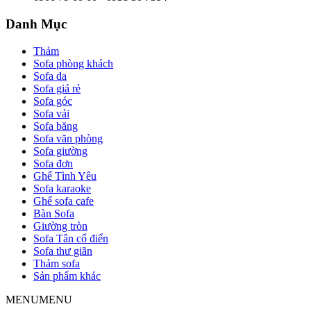
Danh Mục
Thảm
Sofa phòng khách
Sofa da
Sofa giá rẻ
Sofa góc
Sofa vải
Sofa băng
Sofa văn phòng
Sofa giường
Sofa đơn
Ghế Tình Yêu
Sofa karaoke
Ghế sofa cafe
Bàn Sofa
Giường tròn
Sofa Tân cổ điển
Sofa thư giãn
Thảm sofa
Sản phẩm khác
MENU
MENU