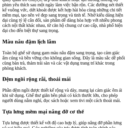
phim yêu thích sau một ngày làm việc bận rộn. Các đường nét thiết
kế vuông vức, dứt khoát được kết hợp hài hòa cùng những chi tiết
mềm mại, tạo nên vẻ đẹp sang trọng và tinh tế. Nhờ kiểu dáng hiện
đại cùng tỷ lệ cân đối, sản phẩm dễ dàng hòa hợp với nhiều phong
cách nội thất khác nhau, từ căn hộ chung cư cao cấp, nhà phố hiện
đại cho đến biệt thự sang trọng.
Màu nâu đậm lịch lãm
Toàn bộ ghế sử dụng gam màu nâu đậm sang trọng, tạo cảm giác
ấm cúng và bền vững cho không gian sống. Đây là màu sắc dễ phối
cùng bàn trà, thảm trải sàn và các vật dụng trang trí khác trong
phòng khách.
Đệm ngồi rộng rãi, thoải mái
Phần đệm ngồi được thiết kế rộng và dày, mang lại cảm giác êm ái
khi sử dụng. Ghế thư giãn bên phải có kích thước lớn, cho phép
người dùng nằm nghỉ, đọc sách hoặc xem tivi một cách thoải mái.
Tựa lưng mềm mại nâng đỡ cơ thể
Tựa lưng được thiết kế với độ cao hợp lý, giúp nâng đỡ phần lưng
và vai hiệu quả. Góc nghiêng của tựa được tính toán chính xác