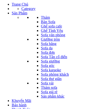
Trang Chủ
Category
Sản Phẩm
Thảm
Bàn Sofa
Ghế sofa cafe
Ghế Tình Yêu
Sofa văn phòng
Giường tròn
Sofa băng
Sofa da
Sofa đơn
Sofa Tân cổ điển
Sofa giường
Sofa góc
Sofa karaoke
Sofa phòng khách
Sofa thư giãn
Sofa vải
Thảm sofa
Sofa giá rẻ
Sản phẩm khác
Khuyến Mãi
Bảo hành