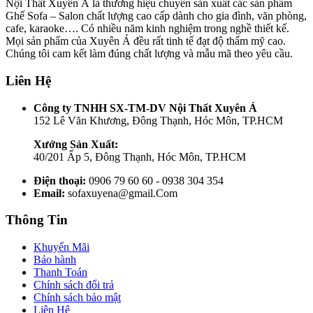
Nội Thất Xuyên Á là thương hiệu chuyên sản xuất các sản phẩm
Ghế Sofa – Salon chất lượng cao cấp dành cho gia đình, văn phòng,
cafe, karaoke…. Có nhiều năm kinh nghiệm trong nghề thiết kế.
Mọi sản phẩm của Xuyên Á đều rất tinh tế đạt độ thẩm mỹ cao.
Chúng tôi cam kết làm đúng chất lượng và mẫu mã theo yêu cầu.
Liên Hệ
Công ty TNHH SX-TM-DV Nội Thất Xuyên Á
152 Lê Văn Khương, Đông Thạnh, Hóc Môn, TP.HCM
Xưởng Sản Xuất:
40/201 Ấp 5, Đông Thạnh, Hóc Môn, TP.HCM
Điện thoại:
0906 79 60 60 - 0938 304 354
Email:
sofaxuyena@gmail.Com
Thông Tin
Khuyến Mãi
Bảo hành
Thanh Toán
Chính sách đổi trả
Chính sách bảo mật
Liên Hệ