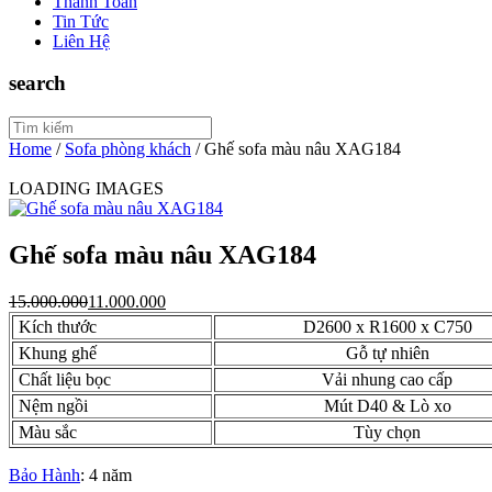
Thanh Toán
Tin Tức
Liên Hệ
search
Home
/
Sofa phòng khách
/
Ghế sofa màu nâu XAG184
LOADING IMAGES
Ghế sofa màu nâu XAG184
15.000.000
11.000.000
Kích thước
D2600 x R1600 x C750
Khung ghế
Gỗ tự nhiên
Chất liệu bọc
Vải nhung cao cấp
Nệm ngồi
Mút D40 & Lò xo
Màu sắc
Tùy chọn
Bảo Hành
: 4 năm