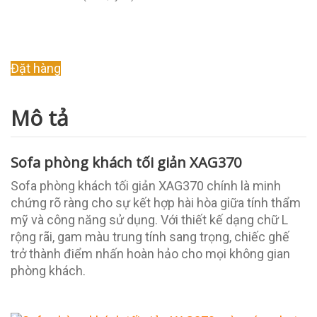
Original
Current
Đặt hàng
price
price
was:
is:
Mô tả
14.000.000 ₫.
11.000.000 ₫.
Sofa phòng khách tối giản XAG370
Sofa phòng khách tối giản XAG370 chính là minh
chứng rõ ràng cho sự kết hợp hài hòa giữa tính thẩm
mỹ và công năng sử dụng. Với thiết kế dạng chữ L
rộng rãi, gam màu trung tính sang trọng, chiếc ghế
trở thành điểm nhấn hoàn hảo cho mọi không gian
phòng khách.