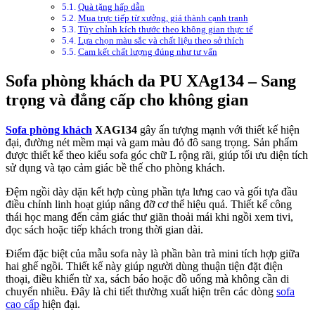
Quà tặng hấp dẫn
Mua trực tiếp từ xưởng, giá thành cạnh tranh
Tùy chỉnh kích thước theo không gian thực tế
Lựa chọn màu sắc và chất liệu theo sở thích
Cam kết chất lượng đúng như tư vấn
Sofa phòng khách da PU XAg134 – Sang
trọng và đẳng cấp cho không gian
Sofa phòng khách
XAG134
gây ấn tượng mạnh với thiết kế hiện
đại, đường nét mềm mại và gam màu đỏ đô sang trọng. Sản phẩm
được thiết kế theo kiểu sofa góc chữ L rộng rãi, giúp tối ưu diện tích
sử dụng và tạo cảm giác bề thế cho phòng khách.
Đệm ngồi dày dặn kết hợp cùng phần tựa lưng cao và gối tựa đầu
điều chỉnh linh hoạt giúp nâng đỡ cơ thể hiệu quả. Thiết kế công
thái học mang đến cảm giác thư giãn thoải mái khi ngồi xem tivi,
đọc sách hoặc tiếp khách trong thời gian dài.
Điểm đặc biệt của mẫu sofa này là phần bàn trà mini tích hợp giữa
hai ghế ngồi. Thiết kế này giúp người dùng thuận tiện đặt điện
thoại, điều khiển từ xa, sách báo hoặc đồ uống mà không cần di
chuyển nhiều. Đây là chi tiết thường xuất hiện trên các dòng
sofa
cao cấp
hiện đại.