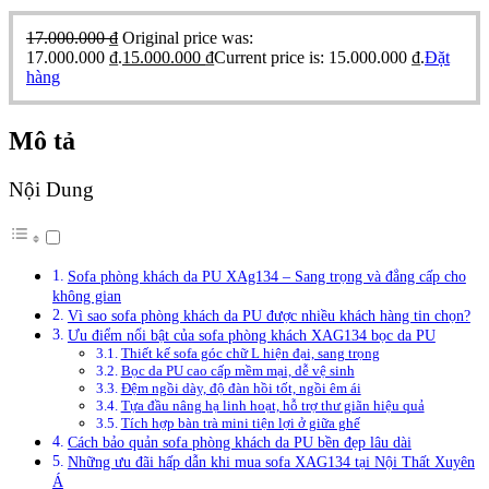
17.000.000
₫
Original price was:
17.000.000 ₫.
15.000.000
₫
Current price is: 15.000.000 ₫.
Đặt
hàng
Mô tả
Nội Dung
Sofa phòng khách da PU XAg134 – Sang trọng và đẳng cấp cho
không gian
Vì sao sofa phòng khách da PU được nhiều khách hàng tin chọn?
Ưu điểm nổi bật của sofa phòng khách XAG134 bọc da PU
Thiết kế sofa góc chữ L hiện đại, sang trọng
Bọc da PU cao cấp mềm mại, dễ vệ sinh
Đệm ngồi dày, độ đàn hồi tốt, ngồi êm ái
Tựa đầu nâng hạ linh hoạt, hỗ trợ thư giãn hiệu quả
Tích hợp bàn trà mini tiện lợi ở giữa ghế
Cách bảo quản sofa phòng khách da PU bền đẹp lâu dài
Những ưu đãi hấp dẫn khi mua sofa XAG134 tại Nội Thất Xuyên
Á