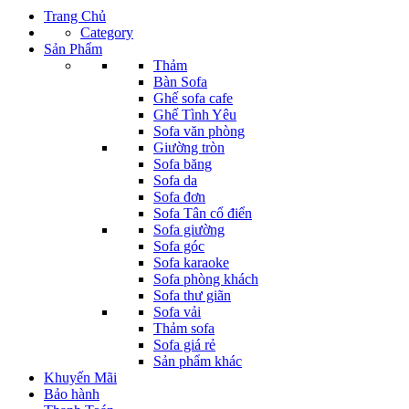
Trang Chủ
Category
Sản Phẩm
Thảm
Bàn Sofa
Ghế sofa cafe
Ghế Tình Yêu
Sofa văn phòng
Giường tròn
Sofa băng
Sofa da
Sofa đơn
Sofa Tân cổ điển
Sofa giường
Sofa góc
Sofa karaoke
Sofa phòng khách
Sofa thư giãn
Sofa vải
Thảm sofa
Sofa giá rẻ
Sản phẩm khác
Khuyến Mãi
Bảo hành