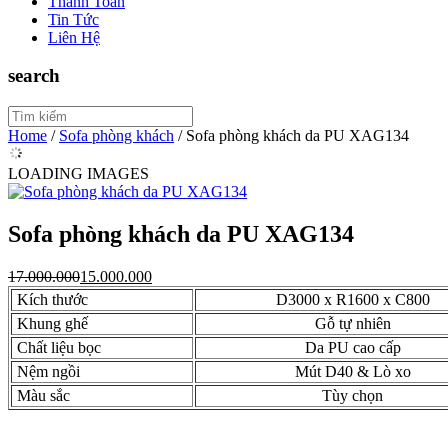
Thanh Toán
Tin Tức
Liên Hệ
search
Home
/
Sofa phòng khách
/
Sofa phòng khách da PU XAG134
LOADING IMAGES
Sofa phòng khách da PU XAG134
17.000.000
15.000.000
Kích thước
D3000 x R1600 x C800
Khung ghế
Gỗ tự nhiên
Chất liệu bọc
Da PU cao cấp
Nệm ngồi
Mút D40 & Lò xo
Màu sắc
Tùy chọn