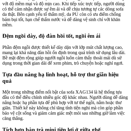
với độ mềm mại và độ mịn cao. Khi tiếp xúc trực tiếp, người dùng
có thể cảm nhận được sự êm ái và dễ chịu tương tự các dòng sofa
da thật. Bên cạnh yếu tố thẩm mỹ, da PU còn có ưu điểm chống
bám bụi tốt, hạn chế thấm nước và dễ dàng vệ sinh chỉ với khăn
mềm.
Đệm ngồi dày, độ đàn hồi tốt, ngồi êm ái
Phần đệm ngồi được thiết kế dày dặn với lớp mút chất lượng cao,
mang lại khả năng đàn hồi ổn định trong quá trình sử dụng lâu dài.
Bề mặt đệm rộng giúp người ngồi luôn cảm thấy thoải mái dù sử
dụng trong thời gian dài để xem phim, trò chuyện hoặc nghỉ ngơi.
Tựa đầu nâng hạ linh hoạt, hỗ trợ thư giãn hiệu
quả
Một trong những điểm nổi bật của sofa XAG134 là hệ thống tựa
đầu có thể điều chỉnh nhiều góc độ khác nhau. Người dùng dễ dàng
nâng hoặc hạ phần tựa để phù hợp với tư thế ngồi, nằm hoặc thư
giãn. Thiết kế này không chỉ tăng tính tiện nghi mà còn góp phần
bảo vệ cột sống và giảm cảm giác mệt mỏi sau những giờ làm việc
căng thẳng.
Tích hợp bàn trà mini tiện lợi ở giữa ghế