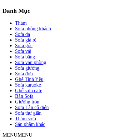
Danh Mục
Thảm
Sofa phòng khách
Sofa da
Sofa giá rẻ
Sofa góc
Sofa vải
Sofa băng
Sofa văn phòng
Sofa giường
Sofa đơn
Ghế Tình Yêu
Sofa karaoke
Ghế sofa cafe
Bàn Sofa
Giường tròn
Sofa Tân cổ điển
Sofa thư giãn
Thảm sofa
Sản phẩm khác
MENU
MENU