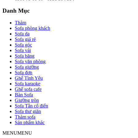
Danh Mục
Thảm
Sofa phòng khách
Sofa da
Sofa giá rẻ
Sofa góc
Sofa vải
Sofa băng
Sofa văn phòng
Sofa giường
Sofa đơn
Ghế Tình Yêu
Sofa karaoke
Ghế sofa cafe
Bàn Sofa
Giường tròn
Sofa Tân cổ điển
Sofa thư giãn
Thảm sofa
Sản phẩm khác
MENU
MENU