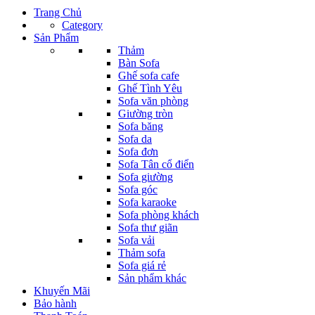
Trang Chủ
Category
Sản Phẩm
Thảm
Bàn Sofa
Ghế sofa cafe
Ghế Tình Yêu
Sofa văn phòng
Giường tròn
Sofa băng
Sofa da
Sofa đơn
Sofa Tân cổ điển
Sofa giường
Sofa góc
Sofa karaoke
Sofa phòng khách
Sofa thư giãn
Sofa vải
Thảm sofa
Sofa giá rẻ
Sản phẩm khác
Khuyến Mãi
Bảo hành