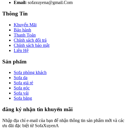
Email:
sofaxuyena@gmail.Com
Thông Tin
Khuyến Mãi
Bảo hành
Thanh Toán
Chính sách đổi trả
Chính sách bảo mật
Liên Hệ
Sản phẩm
Sofa phòng khách
Sofa da
Sofa giá rẻ
Sofa góc
Sofa vải
Sofa băng
đăng ký nhận tin khuyến mãi
Nhập địa chỉ e-mail của bạn để nhận thông tin sản phẩm mới và các
ưu đãi đặc biệt từ SofaXuyenA