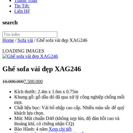
Thanh Toán
Tin Tức
Liên Hệ
search
Home
/
Sofa vải
/
Ghế sofa vải đẹp XAG246
LOADING IMAGES
Ghế sofa vải đẹp XAG246
10.000.000
7.500.000
Kích thước: 2.4m x 1.6m x 0.75m
Khung gỗ: gỗ dầu đỏ đã qua xử lý công nghiệp chống mối
mọt.
Chất liệu bọc: Vải bố nhập cao cấp. Nhiều màu sắc để quý
khách lựa chọn.
Mút: Mút chuẩn D40 (không xẹp lún, độ đàn hồi cao và
thoáng khí, có chứng nhận CQ)
Bảo Hành: 4 năm
Xem chi tiết