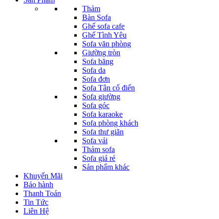
Thảm
Bàn Sofa
Ghế sofa cafe
Ghế Tình Yêu
Sofa văn phòng
Giường tròn
Sofa băng
Sofa da
Sofa đơn
Sofa Tân cổ điển
Sofa giường
Sofa góc
Sofa karaoke
Sofa phòng khách
Sofa thư giãn
Sofa vải
Thảm sofa
Sofa giá rẻ
Sản phẩm khác
Khuyến Mãi
Bảo hành
Thanh Toán
Tin Tức
Liên Hệ