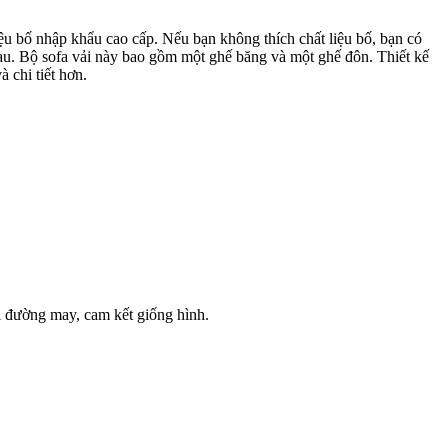
liệu bố nhập khẩu cao cấp. Nếu bạn không thích chất liệu bố, bạn có
hau. Bộ sofa vải này bao gồm một ghế băng và một ghế đôn. Thiết kế
 chi tiết hơn.
ới đường may, cam kết giống hình.