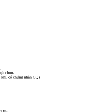
.
lựa chọn.
g khí, có chứng nhận CQ)
ở lên.