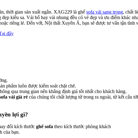
iản, thời gian sản xuất ngắn. XAG229 là ghế
sofa vải sang trọng
, chất 
ng đẹp kiêu sa. Vải bố hay vải nhung đều có vẻ đẹp và ưu điểm khác n
ặc riêng lẻ. Đến với, Nội thất Xuyên Á, bạn sẽ được tư vấn tận tình và
Tại đây
ờng.
 sản phẩm luôn được kiểm soát chặt chẽ.
không qua trung gian nên khẳng định giá tốt nhất cho khách hàng.
sofa vải giá rẻ
của chúng tôi chất lượng từ trong ra ngoài, từ kết cấu t
uyền lợi gì?
thay đổi kích thước
ghế sofa
theo kích thước phòng khách
h của bạn.