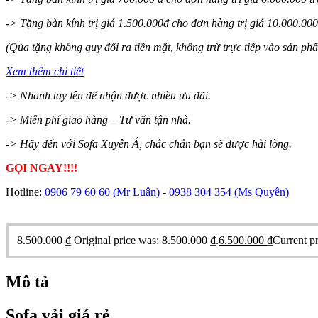
-> Tặng bàn kính trị giá 1.500.000đ cho đơn hàng trị giá 10.000.000 
(Qùa tặng không quy đổi ra tiền mặt, không trừ trực tiếp vào sản ph
Xem thêm chi tiết
-> Nhanh tay lên để nhận được nhiều ưu đãi.
-> Miễn phí giao hàng – Tư vấn tận nhà.
-> Hãy đến với Sofa Xuyên Á, chắc chắn bạn sẽ được hài lòng.
GỌI NGAY!!!!
Hotline:
0906 79 60 60
(Mr Luân)
-
0938 304 354
(Ms Quyên)
8.500.000
₫
Original price was: 8.500.000 ₫.
6.500.000
₫
Current pr
Mô tả
Sofa vải giá rẻ