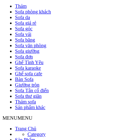
Thảm
Sofa phòng khách
Sofa da
Sofa giá rẻ
Sofa góc
Sofa vải
Sofa băng
Sofa văn phòng
Sofa giường
Sofa đơn
Ghế Tình Yêu
Sofa karaoke
Ghế sofa cafe
Bàn Sofa
Giường tròn
Sofa Tân cổ điển
Sofa thư giãn
Thảm sofa
Sản phẩm khác
MENU
MENU
Trang Chủ
Category
Sản Phẩm