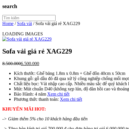
search
Home
/
Sofa vải
/
Sofa vải giá rẻ XAG229
LOADING IMAGES
Sofa vải giá rẻ XAG229
8.500.000
6.500.000
Kích thước: Ghế băng 1.8m x 0.8m + Ghế đôn 40cm x 50cm
Khung gỗ: gỗ dầu đỏ đã qua xử lý công nghiệp chống mối mọt
Chất liệu bọc: Vải nhập cao cấp. Nhiều màu sắc để quý khách 
Mút: Mút chuẩn D40 (không xẹp lún, độ đàn hồi cao và thoán
Bảo Hành: 4 năm
Xem chi tiết
Phương thức thanh toán:
Xem chi tiết
KHUYẾN MÃI HOT:
-> Giảm thêm 5% cho 10 khách hàng đầu tiên
-> Tặng bàn kính trị giá 700.000 đ cho đơn hàng trị giá 6.000.000 tr