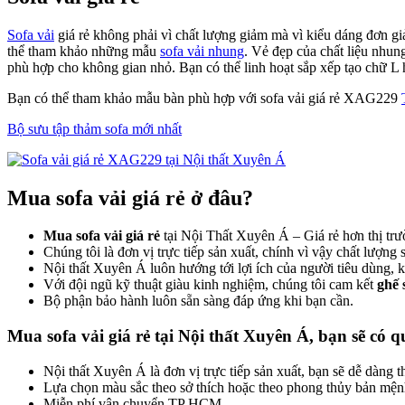
Sofa vải
giá rẻ không phải vì chất lượng giảm mà vì kiểu dáng đơn g
thể tham khảo những mẫu
sofa vải nhung
. Vẻ đẹp của chất liệu nhu
phù hợp cho không gian nhỏ. Bạn có thể linh hoạt sắp xếp tạo chữ L ho
Bạn có thể tham khảo mẫu bàn phù hợp với sofa vải giá rẻ XAG229
Bộ sưu tập thảm sofa mới nhất
Mua sofa vải giá rẻ ở đâu?
Mua sofa vải giá rẻ
tại Nội Thất Xuyên Á – Giá rẻ hơn thị trư
Chúng tôi là đơn vị trực tiếp sản xuất, chính vì vậy chất lượng
Nội thất Xuyên Á luôn hướng tới lợi ích của người tiêu dùng, 
Với đội ngũ kỹ thuật giàu kinh nghiệm, chúng tôi cam kết
ghế 
Bộ phận bảo hành luôn sẵn sàng đáp ứng khi bạn cần.
Mua sofa vải giá rẻ tại Nội thất Xuyên Á, bạn sẽ có q
Nội thất Xuyên Á là đơn vị trực tiếp sản xuất, bạn sẽ dễ dàng 
Lựa chọn màu sắc theo sở thích hoặc theo phong thủy bản mện
Miễn phí vận chuyển TP HCM.