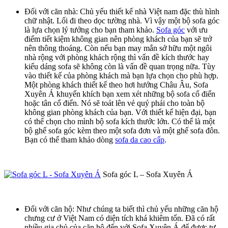
Đối với căn nhà: Chủ yếu thiết kế nhà Việt nam đặc thù hình
chữ nhật. Lối đi theo dọc tường nhà. Vì vậy một bộ sofa góc
là lựa chọn lý tưởng cho bạn tham khảo.
Sofa góc
với ưu
điểm tiết kiệm không gian nên phòng khách của bạn sẽ trở
nên thông thoáng. Còn nếu bạn may mắn sở hữu một ngôi
nhà rộng với phòng khách rộng thì vấn đề kích thước hay
kiểu dáng sofa sẽ không còn là vấn đề quan trọng nữa. Tùy
vào thiết kế của phòng khách mà bạn lựa chọn cho phù hợp.
Một phòng khách thiết kế theo hơi hướng Châu Âu, Sofa
Xuyên Á khuyến khích bạn xem xét những bộ sofa cổ điển
hoặc tân cổ điển. Nó sẽ toát lên vẻ quý phái cho toàn bộ
không gian phòng khách của bạn. Với thiết kế hiện đại, bạn
có thể chọn cho mình bộ sofa kích thước lớn. Có thể là một
bộ ghế sofa góc kèm theo một sofa đơn và một ghế sofa đôn.
Bạn có thể tham khảo dòng
sofa da cao cấp
.
Sofa góc L – Sofa Xuyên Á
Đối với căn hộ: Như chúng ta biết thì chủ yếu những căn hộ
chưng cư ở Việt Nam có diện tích khá khiêm tốn. Đã có rất
nhiều gia chủ của căn hộ đến với Sofa Xuyên Á để được tư