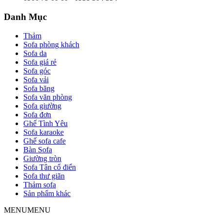
Danh Mục
Thảm
Sofa phòng khách
Sofa da
Sofa giá rẻ
Sofa góc
Sofa vải
Sofa băng
Sofa văn phòng
Sofa giường
Sofa đơn
Ghế Tình Yêu
Sofa karaoke
Ghế sofa cafe
Bàn Sofa
Giường tròn
Sofa Tân cổ điển
Sofa thư giãn
Thảm sofa
Sản phẩm khác
MENU
MENU