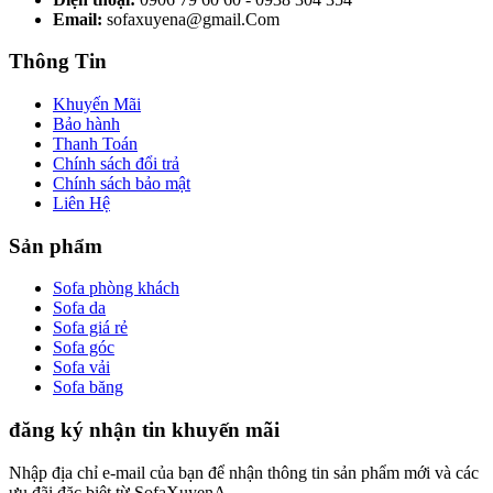
Email:
sofaxuyena@gmail.Com
Thông Tin
Khuyến Mãi
Bảo hành
Thanh Toán
Chính sách đổi trả
Chính sách bảo mật
Liên Hệ
Sản phẩm
Sofa phòng khách
Sofa da
Sofa giá rẻ
Sofa góc
Sofa vải
Sofa băng
đăng ký nhận tin khuyến mãi
Nhập địa chỉ e-mail của bạn để nhận thông tin sản phẩm mới và các
ưu đãi đặc biệt từ SofaXuyenA