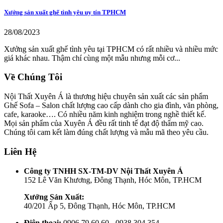
Xưởng sản xuất ghế tình yêu uy tín TPHCM
28/08/2023
Xưởng sản xuất ghế tình yêu tại TPHCM có rất nhiều và nhiều mức
giá khác nhau. Thậm chí cùng một mẫu nhưng mỗi cơ...
Về Chúng Tôi
Nội Thất Xuyên Á là thương hiệu chuyên sản xuất các sản phẩm
Ghế Sofa – Salon chất lượng cao cấp dành cho gia đình, văn phòng,
cafe, karaoke…. Có nhiều năm kinh nghiệm trong nghề thiết kế.
Mọi sản phẩm của Xuyên Á đều rất tinh tế đạt độ thẩm mỹ cao.
Chúng tôi cam kết làm đúng chất lượng và mẫu mã theo yêu cầu.
Liên Hệ
Công ty TNHH SX-TM-DV Nội Thất Xuyên Á
152 Lê Văn Khương, Đông Thạnh, Hóc Môn, TP.HCM
Xưởng Sản Xuất:
40/201 Ấp 5, Đông Thạnh, Hóc Môn, TP.HCM
Điện thoại:
0906 79 60 60 - 0938 304 354