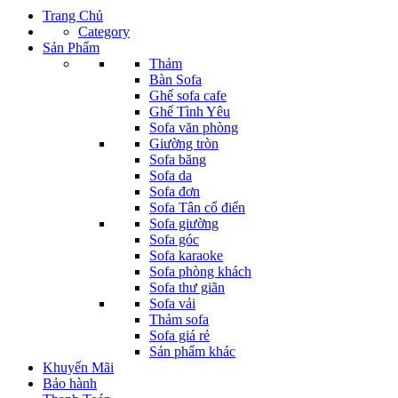
Trang Chủ
Category
Sản Phẩm
Thảm
Bàn Sofa
Ghế sofa cafe
Ghế Tình Yêu
Sofa văn phòng
Giường tròn
Sofa băng
Sofa da
Sofa đơn
Sofa Tân cổ điển
Sofa giường
Sofa góc
Sofa karaoke
Sofa phòng khách
Sofa thư giãn
Sofa vải
Thảm sofa
Sofa giá rẻ
Sản phẩm khác
Khuyến Mãi
Bảo hành