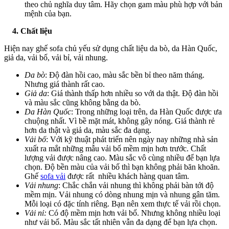
theo chủ nghĩa duy tâm. Hãy chọn gam màu phù hợp với bản
mệnh của bạn.
4. Chất liệu
Hiện nay ghế sofa chủ yếu sử dụng chất liệu da bò, da Hàn Quốc,
giả da, vải bố, vải bỉ, vải nhung.
Da bò
: Độ đàn hồi cao, màu sắc bền bỉ theo năm tháng.
Nhưng giá thành rất cao.
Giả da
: Giá thành thấp hơn nhiều so với da thật. Độ đàn hồi
và màu sắc cũng không bằng da bò.
Da Hàn Quốc
: Trong những loại trên, da Hàn Quốc được ưa
chuộng nhất. Vì bề mặt mát, không gây nóng. Giá thành rẻ
hơn da thật và giả da, màu sắc đa dạng.
Vải bố
: Với kỹ thuật phát triển nên ngày nay những nhà sản
xuất ra mắt những mẫu vải bố mềm mịn hơn trước. Chất
lượng vải được nâng cao. Màu sắc vô cùng nhiều để bạn lựa
chọn. Độ bền màu của vải bố thì bạn không phải băn khoăn.
Ghế
sofa vải
được rất nhiều khách hàng quan tâm.
Vải nhung
: Chắc chắn vải nhung thì không phải bàn tới độ
mềm mịn. Vải nhung có dòng nhung mịn và nhung gân tăm.
Mỗi loại có đặc tính riêng. Bạn nên xem thực tế vải rồi chọn.
Vải nỉ:
Có độ mềm mịn hơn vải bố. Nhưng không nhiều loại
như vải bố. Màu sắc tất nhiên vẫn đa dạng để bạn lựa chọn.