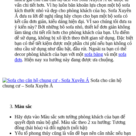
vấn chi tiết hơn. Vì họ luôn băn khoăn lựa chọn một bộ sofa
kích thước nhỏ và đẹp cho phòng khách của họ. Sofa Xuyên
Á đưa ra lời đề nghị rằng hãy chọn cho bạn một bộ sofa có
kết cấu đơn giản, kiểu dáng hiện đại. VÌ sao chúng tôi đưa ra
ý kiến này? Bởi những bô sofa nhỏ, thiết kế đơn giản không
làm tăng chi tiết rối hơn cho phòng khách của bạn. Ưu điểm
dễ sử dụng, không bị xô lệch theo thời gian sử dụng. Đặc biệt
bạn có thể tiết kiệm được một phần chi phí nếu bạn không có
nhu cầu sử dụng như đầu bật, đầu rút. Ngoài ra bạn có thể
decor phòng khách của bạn với một
sofa băng
và một
sofa
đơn
. Hiện nay xu hướng này đang được ưa chuộng.
Sofa cho căn hộ
chung cư – Sofa Xuyên Á
Màu sắc
Hãy dựa vào Màu sắc sơn tường phòng khách của bạn để
quyết định màu bộ ghế. Màu sắc theo 2 xu hướng: Tương
đồng (hài hòa) và đối nghịch (nổi bật)
Yếu tố phong thủy cũng là vấn đề bạn nên cân nhắc nếu bạn