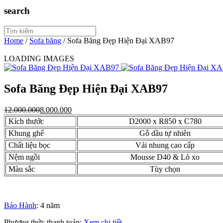
search
Home
/
Sofa băng
/
Sofa Băng Đẹp Hiện Đại XAB97
LOADING IMAGES
Sofa Băng Đẹp Hiện Đại XAB97
12.000.000
8.000.000
Kích thước
D2000 x R850 x C780
Khung ghế
Gỗ dầu tự nhiên
Chất liệu bọc
Vải nhung cao cấp
Nệm ngồi
Mousse D40 & Lò xo
Màu sắc
Tùy chọn
Bảo Hành
: 4 năm
Phương thức thanh toán:
Xem chi tiết