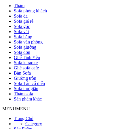
Thảm
Sofa phòng khách
Sofa da
Sofa giá rẻ
Sofa góc
Sofa vải
Sofa băng
Sofa văn phòng
Sofa giường
Sofa đơn
Ghế Tình Yêu
Sofa karaoke
Ghế sofa cafe
Bàn Sofa
Giường tròn
Sofa Tân cổ điển
Sofa thư giãn
Thảm sofa
Sản phẩm khác
MENU
MENU
Trang Chủ
Category
Sản Phẩm