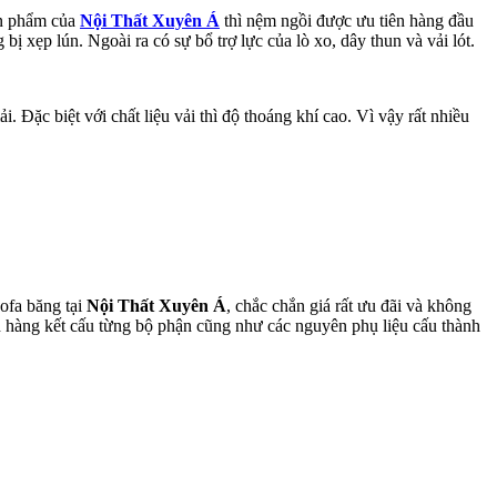
ản phẩm của
Nội Thất Xuyên Á
thì nệm ngồi được ưu tiên hàng đầu
ị xẹp lún. Ngoài ra có sự bổ trợ lực của lò xo, dây thun và vải lót.
Đặc biệt với chất liệu vải thì độ thoáng khí cao. Vì vậy rất nhiều
ofa băng tại
Nội Thất Xuyên Á
, chắc chắn giá rất ưu đãi và không
ch hàng kết cấu từng bộ phận cũng như các nguyên phụ liệu cấu thành