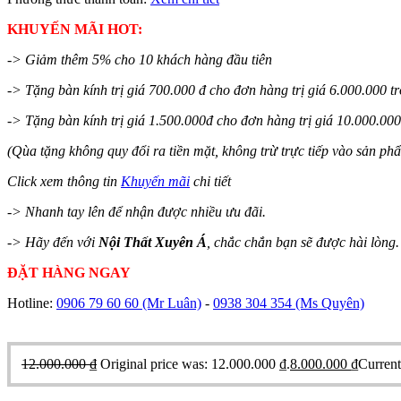
KHUYẾN MÃI HOT:
-> Giảm thêm 5% cho 10 khách hàng đầu tiên
-> Tặng bàn kính trị giá 700.000 đ cho đơn hàng trị giá 6.000.000 tr
-> Tặng bàn kính trị giá 1.500.000đ cho đơn hàng trị giá 10.000.000 
(Qùa tặng không quy đổi ra tiền mặt, không trừ trực tiếp vào sản ph
Click xem thông tin
Khuyến mãi
chi tiết
-> Nhanh tay lên để nhận được nhiều ưu đãi.
-> Hãy đến với
Nội Thất Xuyên Á
, chắc chắn bạn sẽ được hài lòng.
ĐẶT HÀNG NGAY
Hotline:
0906 79 60 60
(Mr Luân)
-
0938 304 354
(Ms Quyên)
12.000.000
₫
Original price was: 12.000.000 ₫.
8.000.000
₫
Current