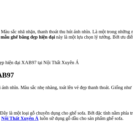
 Màu sắc nhã nhặn, thanh thoát thu hút ánh nhìn. Là một trong những 
ì
mẫu ghế băng đẹp hiện đại
này là một lựa chọn lý tưởng. Bởi ưu đi
ẹp hiện đại XAB97 tại Nội Thất Xuyên Á
XAB97
 ánh nhìn. Màu sắc nhẹ nhàng, toát lên vẻ đẹp thanh thoát. Giống như
y là một loại gỗ chuyên dụng cho ghế sofa. Bởi đặc tính nằm phía tr
y
Nội Thất Xuyên Á
luôn sử dụng gỗ dầu cho sản phẩm ghế sofa.