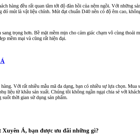
khách hàng đều rất quan tâm tới độ đàn hồi của nệm ngồi. Với những s
g đó mút là vật liệu chính. Mút đạt chuẩn D40 nên có độ êm cao, không b
n sang trọng hơn. Bề mặt mềm mịn cho cảm giác chạm vô cùng thoải mải. 
 đẹp mềm mại và cũng rất hiện đại.
h hàng. Với rất nhiều mẫu mã đa dạng, bạn có nhiều sự lựa chọn. Mua s
 phụ liệu từ khâu sản xuất. Chúng tôi không ngần ngại chia sẻ với khá
 suốt thời gian sử dụng sản phẩm.
t Xuyên Á, bạn được ưu đãi những gì?