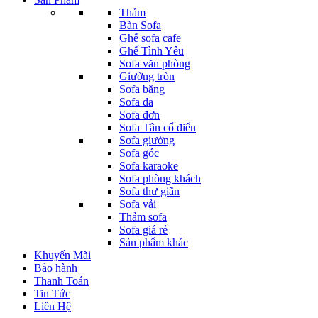
Thảm
Bàn Sofa
Ghế sofa cafe
Ghế Tình Yêu
Sofa văn phòng
Giường tròn
Sofa băng
Sofa da
Sofa đơn
Sofa Tân cổ điển
Sofa giường
Sofa góc
Sofa karaoke
Sofa phòng khách
Sofa thư giãn
Sofa vải
Thảm sofa
Sofa giá rẻ
Sản phẩm khác
Khuyến Mãi
Bảo hành
Thanh Toán
Tin Tức
Liên Hệ