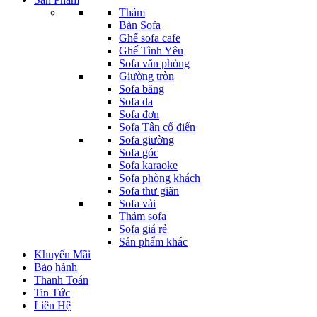
Thảm
Bàn Sofa
Ghế sofa cafe
Ghế Tình Yêu
Sofa văn phòng
Giường tròn
Sofa băng
Sofa da
Sofa đơn
Sofa Tân cổ điển
Sofa giường
Sofa góc
Sofa karaoke
Sofa phòng khách
Sofa thư giãn
Sofa vải
Thảm sofa
Sofa giá rẻ
Sản phẩm khác
Khuyến Mãi
Bảo hành
Thanh Toán
Tin Tức
Liên Hệ