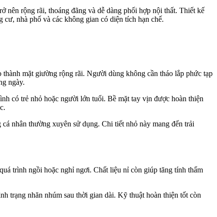
ở nên rộng rãi, thoáng đãng và dễ dàng phối hợp nội thất. Thiết kế
 cư, nhà phố và các không gian có diện tích hạn chế.
o thành mặt giường rộng rãi. Người dùng không cần tháo lắp phức tạp
ng ngày.
nh có trẻ nhỏ hoặc người lớn tuổi. Bề mặt tay vịn được hoàn thiện
c.
g cá nhân thường xuyên sử dụng. Chi tiết nhỏ này mang đến trải
uá trình ngồi hoặc nghỉ ngơi. Chất liệu nỉ còn giúp tăng tính thẩm
nh trạng nhăn nhúm sau thời gian dài. Kỹ thuật hoàn thiện tốt còn