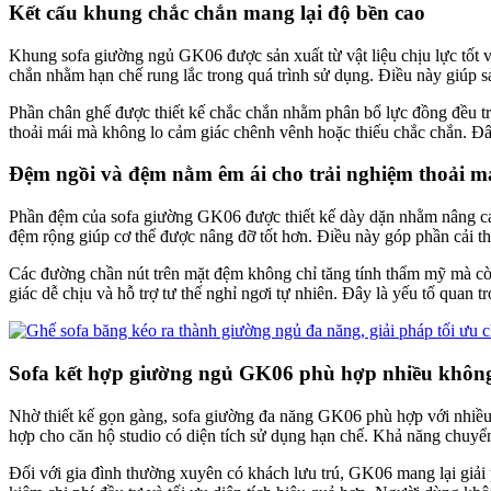
Kết cấu khung chắc chắn mang lại độ bền cao
Khung sofa giường ngủ GK06 được sản xuất từ vật liệu chịu lực tốt và
chắn nhằm hạn chế rung lắc trong quá trình sử dụng. Điều này giúp
Phần chân ghế được thiết kế chắc chắn nhằm phân bổ lực đồng đều tr
thoải mái mà không lo cảm giác chênh vênh hoặc thiếu chắc chắn. Đâ
Đệm ngồi và đệm nằm êm ái cho trải nghiệm thoải m
Phần đệm của sofa giường GK06 được thiết kế dày dặn nhằm nâng cao 
đệm rộng giúp cơ thể được nâng đỡ tốt hơn. Điều này góp phần cải th
Các đường chần nút trên mặt đệm không chỉ tăng tính thẩm mỹ mà còn 
giác dễ chịu và hỗ trợ tư thế nghỉ ngơi tự nhiên. Đây là yếu tố quan 
Sofa kết hợp giường ngủ GK06 phù hợp nhiều khôn
Nhờ thiết kế gọn gàng, sofa giường đa năng GK06 phù hợp với nhiều
hợp cho căn hộ studio có diện tích sử dụng hạn chế. Khả năng chuyển
Đối với gia đình thường xuyên có khách lưu trú, GK06 mang lại giải 