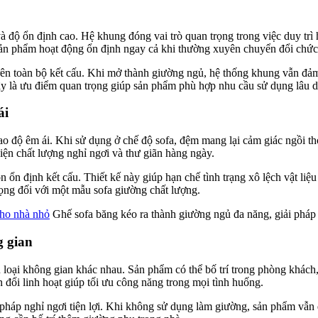
 độ ổn định cao. Hệ khung đóng vai trò quan trọng trong việc duy trì hì
 sản phẩm hoạt động ổn định ngay cả khi thường xuyên chuyển đổi chức
ên toàn bộ kết cấu. Khi mở thành giường ngủ, hệ thống khung vẫn đảm 
y là ưu điểm quan trọng giúp sản phẩm phù hợp nhu cầu sử dụng lâu d
ái
độ êm ái. Khi sử dụng ở chế độ sofa, đệm mang lại cảm giác ngồi tho
iện chất lượng nghỉ ngơi và thư giãn hàng ngày.
ổn định kết cấu. Thiết kế này giúp hạn chế tình trạng xô lệch vật liệ
trọng đối với một mẫu sofa giường chất lượng.
Ghế sofa băng kéo ra thành giường ngủ đa năng, giải pháp
g gian
 loại không gian khác nhau. Sản phẩm có thể bố trí trong phòng khác
 đổi linh hoạt giúp tối ưu công năng trong mọi tình huống.
pháp nghỉ ngơi tiện lợi. Khi không sử dụng làm giường, sản phẩm vẫn đ