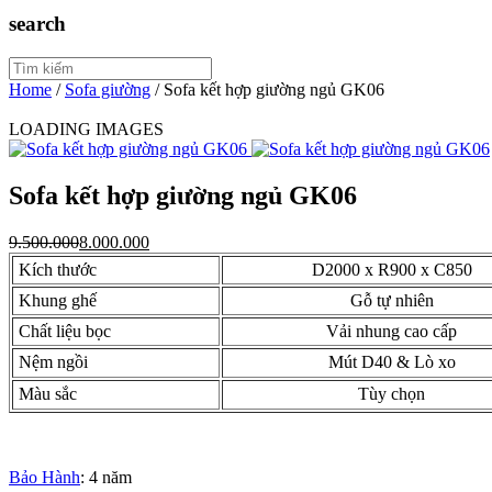
search
Home
/
Sofa giường
/
Sofa kết hợp giường ngủ GK06
LOADING IMAGES
Sofa kết hợp giường ngủ GK06
9.500.000
8.000.000
Kích thước
D2000 x R900 x C850
Khung ghế
Gỗ tự nhiên
Chất liệu bọc
Vải nhung cao cấp
Nệm ngồi
Mút D40 & Lò xo
Màu sắc
Tùy chọn
Bảo Hành
: 4 năm