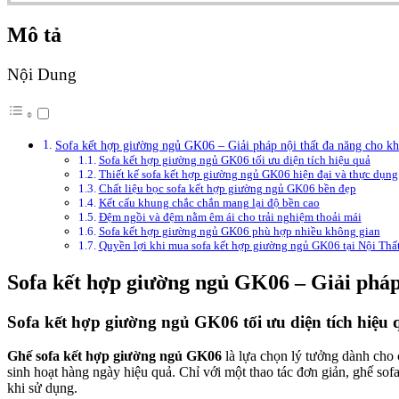
Mô tả
Nội Dung
Sofa kết hợp giường ngủ GK06 – Giải pháp nội thất đa năng cho kh
Sofa kết hợp giường ngủ GK06 tối ưu diện tích hiệu quả
Thiết kế sofa kết hợp giường ngủ GK06 hiện đại và thực dụng
Chất liệu bọc sofa kết hợp giường ngủ GK06 bền đẹp
Kết cấu khung chắc chắn mang lại độ bền cao
Đệm ngồi và đệm nằm êm ái cho trải nghiệm thoải mái
Sofa kết hợp giường ngủ GK06 phù hợp nhiều không gian
Quyền lợi khi mua sofa kết hợp giường ngủ GK06 tại Nội Th
Sofa kết hợp giường ngủ GK06 – Giải pháp 
Sofa kết hợp giường ngủ GK06 tối ưu diện tích hiệu 
Ghế sofa kết hợp giường ngủ GK06
là lựa chọn lý tưởng dành cho 
sinh hoạt hàng ngày hiệu quả. Chỉ với một thao tác đơn giản, ghế sof
khi sử dụng.