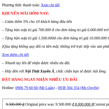
Phương thức thanh toán:
Xem chi tiết
KHUYẾN MÃI HÔM NAY:
– Giảm thêm 5% cho 10 khách hàng đầu tiên
– Tặng bàn sofa trị giá 700.000 đ cho đơn hàng trị giá 6.000.000 trở 
– Tặng bàn sofa trị giá 1.500.000đ cho đơn hàng trị giá 10.000.000 t
(Qùa tặng không quy đổi ra tiền mặt, không trừ trực tiếp vào sản ph
Xem thêm chi tiết
– Nhanh tay lên để nhận được nhiều ưu đãi.
– Hãy đến với
Nội Thất Xuyên Á
, chắc chắn bạn sẽ được hài lòng.
ĐẶT HÀNG NGAY NHẬN NHIỀU ƯU ĐÃI
Hotline:
0906 79 60 60
(Mr Luân)
-
0938 304 354
(Ms Quyên)
9.500.000
₫
Original price was: 9.500.000 ₫.
8.000.000
₫
Current pr