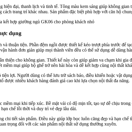
 hiện đại, thanh lịch và tinh tế. Tông màu kem sáng giúp không gian tr
 cách trang trí khác nhau. Sản phẩm đặc biệt phù hợp với căn hộ chung
a kết hợp giường ngủ GK06 cho phòng khách nhỏ
thực dụng
 thuận tiện. Phần đệm ngồi được thiết kế kéo trượt phía trước để tạ
 vận hành đơn giản giúp mọi thành viên đều có thể sử dụng dễ dàng hà
 thiện cho không gian. Thiết kế này còn giúp giảm va chạm khi gia đì
 mềm mại giúp bộ ghế trở nên hài hòa và dễ kết hợp cùng nội thất khá
tiện lợi. Người dùng có thể lưu trữ sách báo, điều khiển hoặc vật dụn
 tố được nhiều khách hàng đánh giá cao khi lựa chọn nội thất đa năng.
mềm mại khi tiếp xúc. Bề mặt vải có độ mịn tốt, tạo sự dễ chịu trong q
n chế lỗi thời và duy trì vẻ đẹp lâu dài.
 chi tiết sản phẩm. Điều này giúp lớp bọc luôn căng đẹp và hạn chế tì
 quan trọng đối với các sản phẩm nội thất sử dụng thường xuyên.