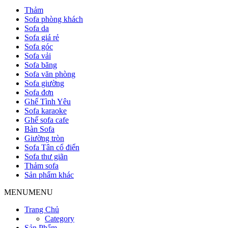
Thảm
Sofa phòng khách
Sofa da
Sofa giá rẻ
Sofa góc
Sofa vải
Sofa băng
Sofa văn phòng
Sofa giường
Sofa đơn
Ghế Tình Yêu
Sofa karaoke
Ghế sofa cafe
Bàn Sofa
Giường tròn
Sofa Tân cổ điển
Sofa thư giãn
Thảm sofa
Sản phẩm khác
MENU
MENU
Trang Chủ
Category
Sản Phẩm