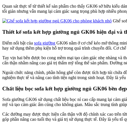
Quan sát thực tế từ thiết kế sản phẩm cho thấy GK06 sở hữu kiểu dáng
tối giản nhưng vẫn mang lại cảm giác sang trọng phù hợp nhiều phong
Ghế sof
Thiết kế sofa kết hợp giường ngủ GK06 hiện đại và 
Điểm nổi bật của
sofa giường
GK06 nằm ở cơ chế kéo mở thông minh và
hay sử dụng thêm phụ kiện hỗ trợ trong quá trình chuyển đổi. Cơ chế
Tay vịn hai bên được bo cong mềm mại tạo cảm giác nhẹ nhàng và thân
cẩn thận nhằm nâng cao giá trị thẩm mỹ tổng thể sản phẩm. Đường nét
Ngoài chức năng chính, phần hông ghế còn được tích hợp túi chứa đồ 
nghiệm thực tế và nâng cao tính tiện nghi trong sinh hoạt. Đây là yếu
Chất liệu bọc sofa kết hợp giường ngủ GK06 bền đẹp
Sofa giường GK06 sử dụng chất liệu bọc nỉ cao cấp mang lại cảm giác 
mỹ và tạo cảm giác ấm cúng cho không gian. Màu sắc trung tính giúp hạ
Các đường may được thực hiện cẩn thận với độ chính xác cao trên từng
góp phần nâng cao tuổi thọ và giá trị sử dụng thực tế. Đây là yếu tố