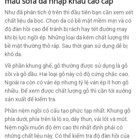
mẫu sofa da nhập khẩu cao cấp
Như đã phân tích ở trên thì đầu tiên bạn cần xem xét
chất liệu da bọc. Chọn da có bề mặt mềm mịn và có
độ đàn hồi cao để tránh bị rách hay tét đường may
khi bị lực ngồi ép. Những loại da kém chất lượng thì
bề mặt thường thô ráp. Sau thời gian sử dụng dễ bị
khô da.
Về phần khung ghế, gỗ thường được sử dụng là gỗ
sồi và gỗ dầu. Hai loại gỗ này có độ cứng chắc cao.
Ngoài ra còn có ván ép nhưng tỷ lệ ván ép ít hơn gỗ
nhiều. Để xem được chất lượng gỗ thì cần tới xưởng
sản xuất để kiểm tra.
Phần nệm ngồi có cấu tạo phức tạp nhất. Khung gỗ
phía dưới, phía trên là lò xo, dây thun, vải lót và mút.
Nệm ngồi muốn độ êm cao thì nhất định phải có
những chất liệu này. Có thể kiểm tra độ đàn hồi của