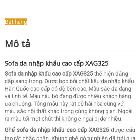
Original
Current
Đặt hàng
price
price
was:
is:
Mô tả
14.000.000 ₫.
10.000.000 ₫.
Sofa da nhập khẩu cao cấp XAG325
Sofa da nhập khẩu cao cấp XAG325
thể hiện đẳng
cấp sang trọng. Được bọc bởi chất liệu da nhập khẩu
Hàn Quốc cao cấp có độ bền cao. Màu sắc đa dạng
và tinh tế. Màu nâu bò đang được nhiều khách hàng
ưa chuộng. Tông màu này rất dễ hài hòa cùng với
màu sắc nội thất khác trong cùng không gian. Ngoài
ra màu tối một chút thì không e ngại bị dơ nhiều.
Ghế sofa da nhập khẩu cao cấp XAG325
được cấu
tạo rất chắc chắn. Khung ghế gỗ tự nhiên đã trải qua