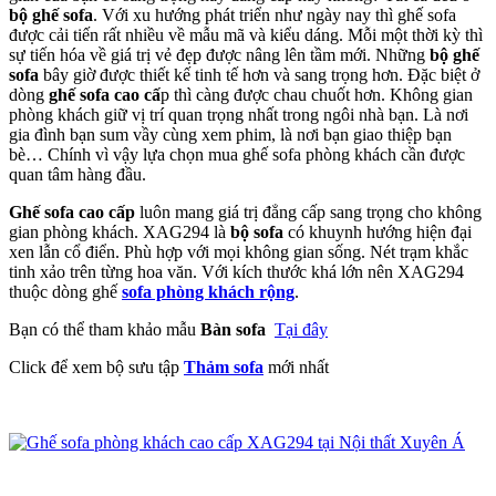
bộ ghế sofa
. Với xu hướng phát triển như ngày nay thì ghế sofa
được cải tiến rất nhiều về mẫu mã và kiểu dáng. Mỗi một thời kỳ thì
sự tiến hóa về giá trị vẻ đẹp được nâng lên tầm mới. Những
bộ ghế
sofa
bây giờ được thiết kế tinh tế hơn và sang trọng hơn. Đặc biệt ở
dòng
ghế sofa cao cấ
p thì càng được chau chuốt hơn. Không gian
phòng khách giữ vị trí quan trọng nhất trong ngôi nhà bạn. Là nơi
gia đình bạn sum vầy cùng xem phim, là nơi bạn giao thiệp bạn
bè… Chính vì vậy lựa chọn mua ghế sofa phòng khách cần được
quan tâm hàng đầu.
Ghế sofa cao cấp
luôn mang giá trị đẳng cấp sang trọng cho không
gian phòng khách. XAG294 là
bộ sofa
có khuynh hướng hiện đại
xen lẫn cổ điển. Phù hợp với mọi không gian sống. Nét trạm khắc
tinh xảo trên từng hoa văn. Với kích thước khá lớn nên XAG294
thuộc dòng ghế
sofa phòng khách rộng
.
Bạn có thể tham khảo mẫu
Bàn sofa
Tại đây
Click để xem bộ sưu tập
Thảm sofa
mới nhất