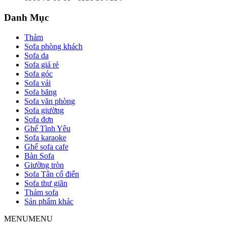
Danh Mục
Thảm
Sofa phòng khách
Sofa da
Sofa giá rẻ
Sofa góc
Sofa vải
Sofa băng
Sofa văn phòng
Sofa giường
Sofa đơn
Ghế Tình Yêu
Sofa karaoke
Ghế sofa cafe
Bàn Sofa
Giường tròn
Sofa Tân cổ điển
Sofa thư giãn
Thảm sofa
Sản phẩm khác
MENU
MENU