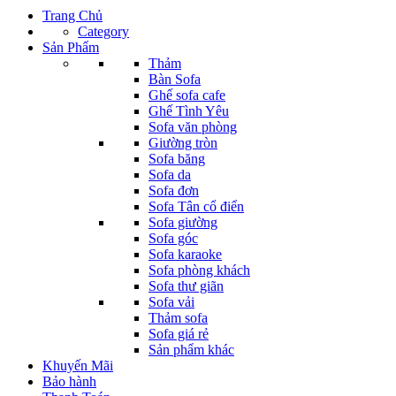
Trang Chủ
Category
Sản Phẩm
Thảm
Bàn Sofa
Ghế sofa cafe
Ghế Tình Yêu
Sofa văn phòng
Giường tròn
Sofa băng
Sofa da
Sofa đơn
Sofa Tân cổ điển
Sofa giường
Sofa góc
Sofa karaoke
Sofa phòng khách
Sofa thư giãn
Sofa vải
Thảm sofa
Sofa giá rẻ
Sản phẩm khác
Khuyến Mãi
Bảo hành