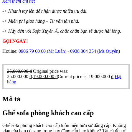
Xem thêm chi tiết
-> Nhanh tay lên để nhận được nhiều ưu đãi.
-> Miễn phí giao hàng – Tư vấn tận nhà.
-> Hãy đến với Sofa Xuyên Á, chắc chắn bạn sẽ được hài lòng.
GỌI NGAY!
Hotline:
0906 79 60 60
(Mr Luân)
-
0938 304 354
(Ms Quyên)
25.000.000
₫
Original price was:
25.000.000 ₫.
19.000.000
₫
Current price is: 19.000.000 ₫.
Đặt
hàng
Mô tả
Ghế sofa phòng khách cao cấp
Ghế sofa phòng khách cao cấp luôn hiện hữu sự đẳng cấp. Không
gian của bạn có sang trọng hay đẳng cấp hay không? Tất cả đều ở