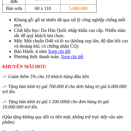
đơn
Bàn sofa
60 x 110
5.000.000
Khung gỗ: gỗ tự nhiên đã qua xử lý công nghiệp chống mối
mọt.
Chất liệu bọc: Da Hàn Quốc nhập khẩu cao cấp. Nhiều màu
sắc để quý khách lựa chọn.
Mút: Mút chuẩn D40 và lò xo (không xẹp lún, độ đàn hồi cao
và thoáng khí, có chứng nhận CQ)
Bảo Hành: 4 năm
Xem chi tiết
Phương thức thanh toán:
Xem chi tiết
KHUYẾN MÃI HOT:
-> Giảm thêm 5% cho 10 khách hàng đầu tiên
-> Tặng bàn kính trị giá 700.000 đ cho đơn hàng trị giá 6.000.000
trở lên.
-> Tặng bàn kính trị giá 1.500.000đ cho đơn hàng trị giá
10.000.000 trở lên.
(Qùa tặng không quy đổi ra tiền mặt, không trừ trực tiếp vào sản
phẩm)