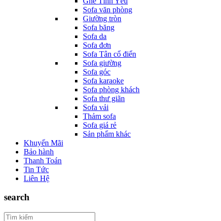
Ghế Tình Yêu
Sofa văn phòng
Giường tròn
Sofa băng
Sofa da
Sofa đơn
Sofa Tân cổ điển
Sofa giường
Sofa góc
Sofa karaoke
Sofa phòng khách
Sofa thư giãn
Sofa vải
Thảm sofa
Sofa giá rẻ
Sản phẩm khác
Khuyến Mãi
Bảo hành
Thanh Toán
Tin Tức
Liên Hệ
search