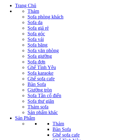
Trang Chủ
Thảm
Sofa phòng khách
Sofa da
Sofa giá rẻ
Sofa góc
Sofa vải
Sofa băng
Sofa văn phòng
Sofa giường
Sofa đơn
Ghế Tình Yêu
Sofa karaoke
Ghế sofa cafe
Bàn Sofa
Giường tròn
Sofa Tân cổ điển
Sofa thư giãn
Thảm sofa
Sản phẩm khác
Sản Phẩm
Thảm
Bàn Sofa
Ghế sofa cafe