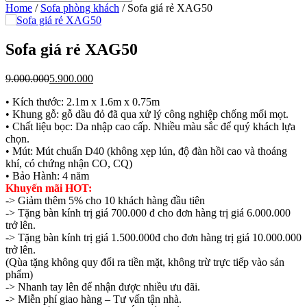
Home
/
Sofa phòng khách
/
Sofa giá rẻ XAG50
Sofa giá rẻ XAG50
9.000.000
5.900.000
• Kích thước: 2.1m x 1.6m x 0.75m
• Khung gỗ: gỗ dầu đỏ đã qua xử lý công nghiệp chống mối mọt.
• Chất liệu bọc: Da nhập cao cấp. Nhiều màu sắc để quý khách lựa
chọn.
• Mút: Mút chuẩn D40 (không xẹp lún, độ đàn hồi cao và thoáng
khí, có chứng nhận CO, CQ)
• Bảo Hành: 4 năm
Khuyến mãi HOT:
-> Giảm thêm 5% cho 10 khách hàng đầu tiên
-> Tặng bàn kính trị giá 700.000 đ cho đơn hàng trị giá 6.000.000
trở lên.
-> Tặng bàn kính trị giá 1.500.000đ cho đơn hàng trị giá 10.000.000
trở lên.
(Qùa tặng không quy đổi ra tiền mặt, không trừ trực tiếp vào sản
phẩm)
-> Nhanh tay lên để nhận được nhiều ưu đãi.
-> Miễn phí giao hàng – Tư vấn tận nhà.