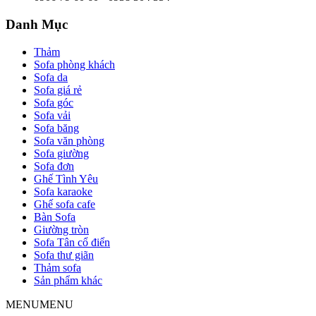
Danh Mục
Thảm
Sofa phòng khách
Sofa da
Sofa giá rẻ
Sofa góc
Sofa vải
Sofa băng
Sofa văn phòng
Sofa giường
Sofa đơn
Ghế Tình Yêu
Sofa karaoke
Ghế sofa cafe
Bàn Sofa
Giường tròn
Sofa Tân cổ điển
Sofa thư giãn
Thảm sofa
Sản phẩm khác
MENU
MENU