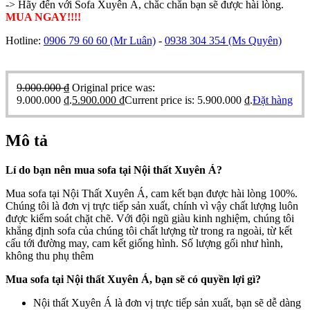
-> Hãy đến với Sofa Xuyên Á, chắc chắn bạn sẽ được hài lòng.
MUA NGAY!!!!
Hotline:
0906 79 60 60
(Mr Luân)
-
0938 304 354
(Ms Quyên)
9.000.000
₫
Original price was:
9.000.000 ₫.
5.900.000
₫
Current price is: 5.900.000 ₫.
Đặt hàng
Mô tả
Lí do bạn nên mua sofa tại Nội thất Xuyên Á?
Mua sofa tại Nội Thất Xuyên Á, cam kết bạn được hài lòng 100%.
Chúng tôi là đơn vị trực tiếp sản xuất, chính vì vậy chất lượng luôn
được kiểm soát chặt chẽ. Với đội ngũ giàu kinh nghiệm, chúng tôi
khẳng định sofa của chúng tôi chất lượng từ trong ra ngoài, từ kết
cấu tới đường may, cam kết giống hình. Số lượng gối như hình,
không thu phụ thêm
Mua sofa tại Nội thất Xuyên Á, bạn sẽ có quyền lợi gì?
Nội thất Xuyên Á là đơn vị trực tiếp sản xuất, bạn sẽ dễ dàng