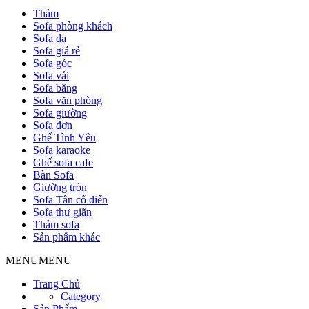
Thảm
Sofa phòng khách
Sofa da
Sofa giá rẻ
Sofa góc
Sofa vải
Sofa băng
Sofa văn phòng
Sofa giường
Sofa đơn
Ghế Tình Yêu
Sofa karaoke
Ghế sofa cafe
Bàn Sofa
Giường tròn
Sofa Tân cổ điển
Sofa thư giãn
Thảm sofa
Sản phẩm khác
MENU
MENU
Trang Chủ
Category
Sản Phẩm