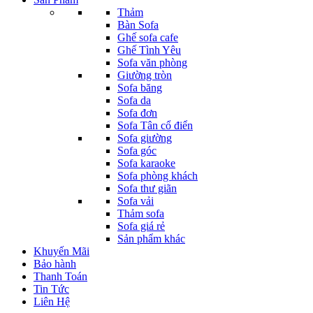
Thảm
Bàn Sofa
Ghế sofa cafe
Ghế Tình Yêu
Sofa văn phòng
Giường tròn
Sofa băng
Sofa da
Sofa đơn
Sofa Tân cổ điển
Sofa giường
Sofa góc
Sofa karaoke
Sofa phòng khách
Sofa thư giãn
Sofa vải
Thảm sofa
Sofa giá rẻ
Sản phẩm khác
Khuyến Mãi
Bảo hành
Thanh Toán
Tin Tức
Liên Hệ