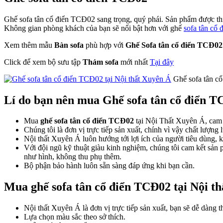
Ghế sofa tân cổ điển TCĐ02 sang trọng, quý phái. Sản phẩm được thiế
Không gian phòng khách của bạn sẽ nổi bật hơn với ghế
sofa tân cổ 
Xem thêm mẫu
Bàn sofa
phù hợp với
Ghế Sofa tân cổ điển TCĐ02
Click để xem bộ sưu tập
Thảm sofa
mới nhất
Tại đây
Ghế sofa tân cổ
Lí do bạn nên mua Ghế sofa tân cổ điển T
Mua
ghế sofa tân cổ điển TCĐ02
tại Nội Thất Xuyên Á, cam 
Chúng tôi là đơn vị trực tiếp sản xuất, chính vì vậy chất lượng
Nội thất Xuyên Á luôn hướng tới lợi ích của người tiêu dùng, 
Với đội ngũ kỹ thuật giàu kinh nghiệm, chúng tôi cam kết sản
như hình, không thu phụ thêm.
Bộ phận bảo hành luôn sẵn sàng đáp ứng khi bạn cần.
Mua ghế sofa tân cổ điển TCĐ02 tại Nội thấ
Nội thất Xuyên Á là đơn vị trực tiếp sản xuất, bạn sẽ dễ dàng 
Lựa chọn màu sắc theo sở thích.