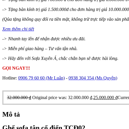
-> Tặng bàn kính trị giá 1.500.000đ cho đơn hàng trị giá 10.000.000 
(Qùa tặng không quy đổi ra tiền mặt, không trừ trực tiếp vào sản ph
Xem thêm chi tiết
-> Nhanh tay lên để nhận được nhiều ưu đãi.
-> Miễn phí giao hàng – Tư vấn tận nhà.
-> Hãy đến với Sofa Xuyên Á, chắc chắn bạn sẽ được hài lòng.
GỌI NGAY!!!
Hotline:
0906 79 60 60
(Mr Luân)
-
0938 304 354
(Ms Quyên)
32.000.000
₫
Original price was: 32.000.000 ₫.
25.000.000
₫
Curren
Mô tả
Ghế sofa tân cổ điển TCĐ02