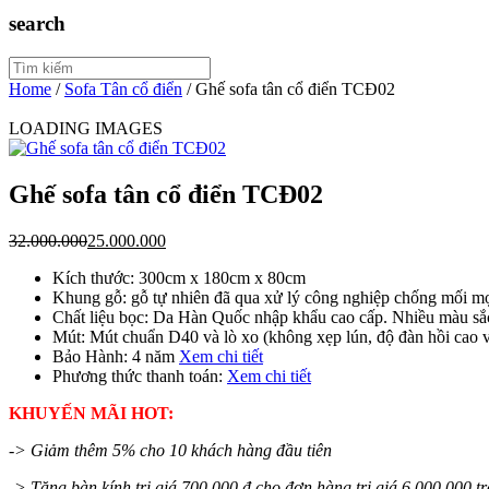
search
Home
/
Sofa Tân cổ điển
/
Ghế sofa tân cổ điển TCĐ02
LOADING IMAGES
Ghế sofa tân cổ điển TCĐ02
32.000.000
25.000.000
Kích thước: 300cm x 180cm x 80cm
Khung gỗ: gỗ tự nhiên đã qua xử lý công nghiệp chống mối mọ
Chất liệu bọc: Da Hàn Quốc nhập khẩu cao cấp. Nhiều màu sắ
Mút: Mút chuẩn D40 và lò xo (không xẹp lún, độ đàn hồi cao 
Bảo Hành: 4 năm
Xem chi tiết
Phương thức thanh toán:
Xem chi tiết
KHUYẾN MÃI HOT:
-> Giảm thêm 5% cho 10 khách hàng đầu tiên
-> Tặng bàn kính trị giá 700.000 đ cho đơn hàng trị giá 6.000.000 tr