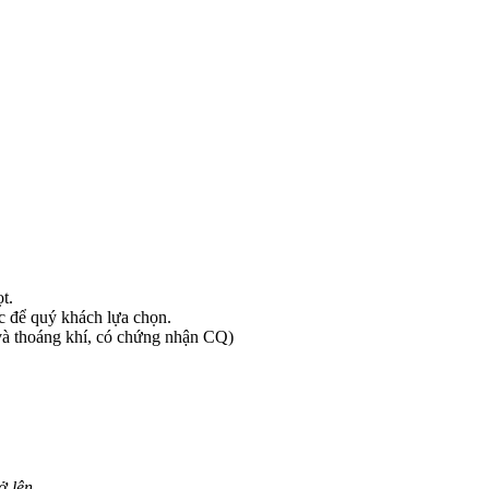
t.
c để quý khách lựa chọn.
và thoáng khí, có chứng nhận CQ)
ở lên.