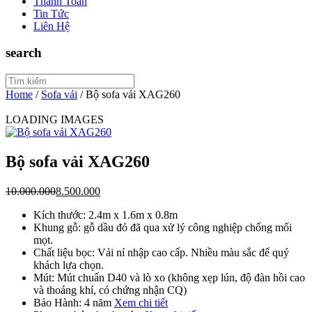
Thanh Toán
Tin Tức
Liên Hệ
search
Home
/
Sofa vải
/
Bộ sofa vải XAG260
LOADING IMAGES
Bộ sofa vải XAG260
10.000.000
8.500.000
Kích thước: 2.4m x 1.6m x 0.8m
Khung gỗ: gỗ dầu đỏ đã qua xử lý công nghiệp chống mối
mọt.
Chất liệu bọc: Vải nỉ nhập cao cấp. Nhiều màu sắc để quý
khách lựa chọn.
Mút: Mút chuẩn D40 và lò xo (không xẹp lún, độ đàn hồi cao
và thoáng khí, có chứng nhận CQ)
Bảo Hành: 4 năm
Xem chi tiết