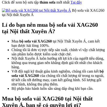
Click để xem bộ sưu tập
thảm sofa
mới nhất
Tại đây
Bộ sofa vải XAG260
tại Nội thất Xuyên Á
Lí do bạn nên mua bộ sofa vải XAG260
tại Nội thất Xuyên Á?
Mua
bộ sofa vải XAG260
tại Nội Thất Xuyên Á, cam kết
bạn được hài lòng 100%.
Chúng tôi là đơn vị trực tiếp sản xuất, chính vì vậy chất lượng
sản phẩm luôn được kiểm soát chặt chẽ.
Nội thất Xuyên Á luôn hướng tới lợi ích của người tiêu dùng,
không qua trung gian nên khẳng định giá tốt nhất cho khách
hàng.
Với đội ngũ kỹ thuật giàu kinh nghiệm, chúng tôi cam kết
bộ
sofa vải XAG260
của chúng tôi chất lượng từ trong ra ngoài,
từ kết cấu tới đường may, cam kết giống hình. Số lượng gối
như hình, không thu phụ thêm.
Bộ phận bảo hành luôn sẵn sàng đáp ứng khi bạn cần.
Mua bộ sofa vải XAG260 tại Nội thất
Xuyên Á, bạn sẽ có quyền lợi gì?