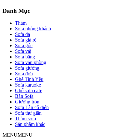
Danh Mục
Thảm
Sofa phòng khách
Sofa da
Sofa giá rẻ
Sofa góc
Sofa vải
Sofa băng
Sofa văn phòng
Sofa giường
Sofa đơn
Ghế Tình Yêu
Sofa karaoke
Ghế sofa cafe
Bàn Sofa
Giường tròn
Sofa Tân cổ điển
Sofa thư giãn
Thảm sofa
Sản phẩm khác
MENU
MENU