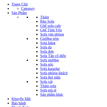
Trang Chủ
Category
Sản Phẩm
Thảm
Bàn Sofa
Ghế sofa cafe
Ghế Tình Yêu
Sofa văn phòng
Giường tròn
Sofa băng
Sofa da
Sofa đơn
Sofa Tân cổ điển
Sofa giường
Sofa góc
Sofa karaoke
Sofa phòng khách
Sofa thư giãn
Sofa vải
Thảm sofa
Sofa giá rẻ
Sản phẩm khác
Khuyến Mãi
Bảo hành