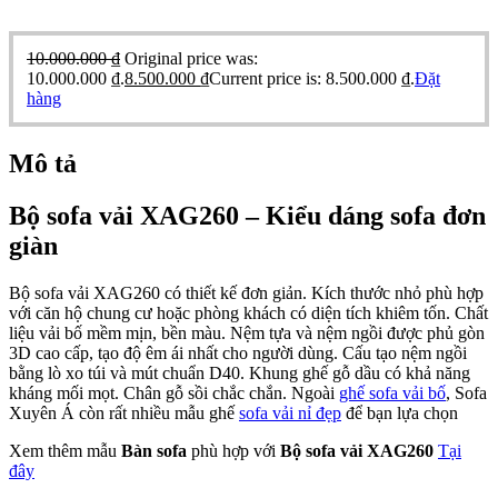
10.000.000
₫
Original price was:
10.000.000 ₫.
8.500.000
₫
Current price is: 8.500.000 ₫.
Đặt
hàng
Mô tả
Bộ sofa vải XAG260 – Kiểu dáng sofa đơn
giàn
Bộ sofa vải XAG260 có thiết kế đơn giản. Kích thước nhỏ phù hợp
với căn hộ chung cư hoặc phòng khách có diện tích khiêm tốn. Chất
liệu vải bố mềm mịn, bền màu. Nệm tựa và nệm ngồi được phủ gòn
3D cao cấp, tạo độ êm ái nhất cho người dùng. Cấu tạo nệm ngồi
bằng lò xo túi và mút chuẩn D40. Khung ghế gỗ dầu có khả năng
kháng mối mọt. Chân gỗ sồi chắc chắn. Ngoài
ghế sofa vải bố
, Sofa
Xuyên Á còn rất nhiều mẫu ghế
sofa vải nỉ đẹp
để bạn lựa chọn
Xem thêm mẫu
Bàn sofa
phù hợp với
Bộ sofa vải XAG260
Tại
đây