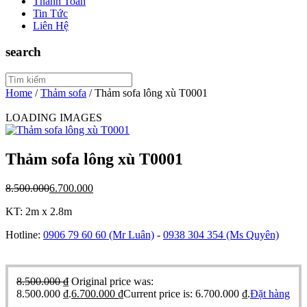
Thanh Toán
Tin Tức
Liên Hệ
search
Home
/
Thảm sofa
/
Thảm sofa lông xù T0001
LOADING IMAGES
Thảm sofa lông xù T0001
8.500.000
6.700.000
KT: 2m x 2.8m
Hotline:
0906 79 60 60
(Mr Luân)
-
0938 304 354
(Ms Quyên)
8.500.000
₫
Original price was:
8.500.000 ₫.
6.700.000
₫
Current price is: 6.700.000 ₫.
Đặt hàng