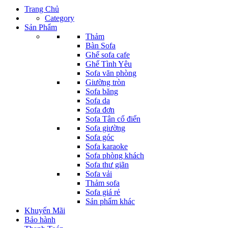
Trang Chủ
Category
Sản Phẩm
Thảm
Bàn Sofa
Ghế sofa cafe
Ghế Tình Yêu
Sofa văn phòng
Giường tròn
Sofa băng
Sofa da
Sofa đơn
Sofa Tân cổ điển
Sofa giường
Sofa góc
Sofa karaoke
Sofa phòng khách
Sofa thư giãn
Sofa vải
Thảm sofa
Sofa giá rẻ
Sản phẩm khác
Khuyến Mãi
Bảo hành