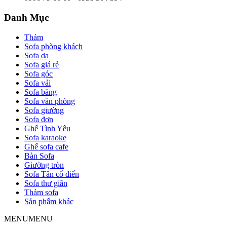
Danh Mục
Thảm
Sofa phòng khách
Sofa da
Sofa giá rẻ
Sofa góc
Sofa vải
Sofa băng
Sofa văn phòng
Sofa giường
Sofa đơn
Ghế Tình Yêu
Sofa karaoke
Ghế sofa cafe
Bàn Sofa
Giường tròn
Sofa Tân cổ điển
Sofa thư giãn
Thảm sofa
Sản phẩm khác
MENU
MENU