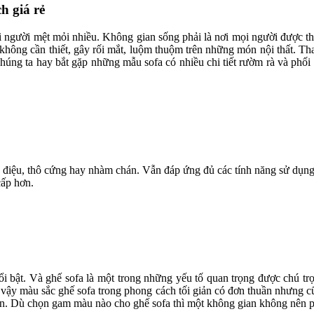
h giá rẻ
 người mệt mỏi nhiều. Không gian sống phải là nơi mọi người được thả 
ết không cần thiết, gây rối mắt, luộm thuộm trên những món nội thất. T
chúng ta hay bắt gặp những mẫu sofa có nhiều chi tiết rườm rà và phối 
điệu, thô cứng hay nhàm chán. Vẫn đáp ứng đủ các tính năng sử dụng m
cấp hơn.
nổi bật. Và ghế sofa là một trong những yếu tố quan trọng được chú t
 vì vậy màu sắc ghế sofa trong phong cách tối giản có đơn thuần nhưn
hơn. Dù chọn gam màu nào cho ghế sofa thì một không gian không nên p