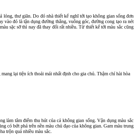
lỏng, thư giãn. Do đó nhà thiết kế nghĩ tới tạo không gian sống đơn
hay vào đó là tận dụng đường thẳng, vuông góc, đường cong tạo ra nét
màu sặc sỡ thì nay đã thay đổi rất nhiều. Từ thiết kế tới màu sắc cũng
ang lại tiện ích thoải mái nhất định cho gia chủ. Thậm chí hài hòa
rọng làm tâm điểm thu hút của cả không gian sống. Vận dụng màu sắc
g cũng có bứt phá trên nền màu chủ đạo của không gian. Gam màu trung
ha trộn quá nhiều màu sắc.