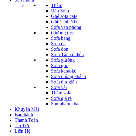
Thảm
Bàn Sofa
Ghế sofa cafe
Ghế Tình Yêu
Sofa văn phòng
Giường tròn
Sofa băng
Sofa da
Sofa đơn
Sofa Tân cổ điển
Sofa giường
Sofa góc
Sofa karaoke
Sofa phòng khách
Sofa thư giãn
Sofa vải
Thảm sofa
Sofa giá rẻ
Sản phẩm khác
Khuyến Mãi
Bảo hành
Thanh Toán
Tin Tức
Liên Hệ