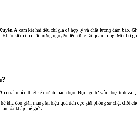
 Xuyên Á
cam kết hai tiêu chí giá cả hợp lý và chất lượng đảm bảo.
Gh
 Khâu kiểm tra chất lượng nguyên liệu cũng rất quan trọng. Một bộ ghế 
u?
 Á
có rất nhiều thiết kế mới để bạn chọn. Đội ngũ tư vấn nhiệt tình và t
 kế khá đơn giản mang lại hiệu quả tích cực giải phóng sự chật chội c
 lan tỏa khắp thế giới.