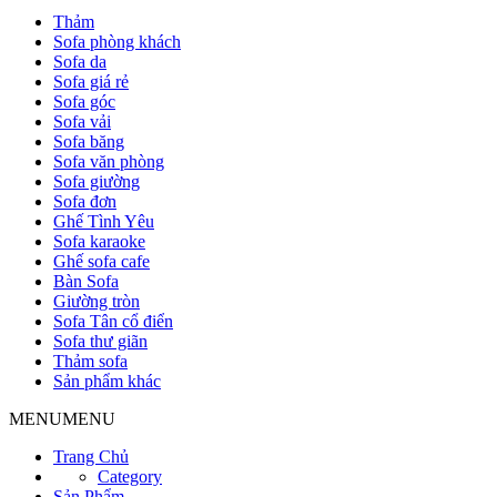
Thảm
Sofa phòng khách
Sofa da
Sofa giá rẻ
Sofa góc
Sofa vải
Sofa băng
Sofa văn phòng
Sofa giường
Sofa đơn
Ghế Tình Yêu
Sofa karaoke
Ghế sofa cafe
Bàn Sofa
Giường tròn
Sofa Tân cổ điển
Sofa thư giãn
Thảm sofa
Sản phẩm khác
MENU
MENU
Trang Chủ
Category
Sản Phẩm