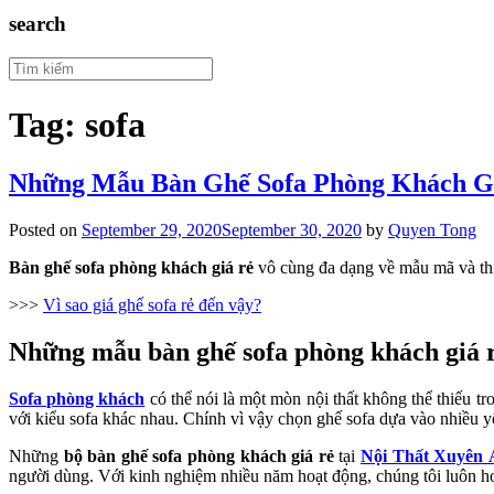
search
Tag:
sofa
Những Mẫu Bàn Ghế Sofa Phòng Khách Gi
Posted on
September 29, 2020
September 30, 2020
by
Quyen Tong
Bàn ghế sofa phòng khách giá rẻ
vô cùng đa dạng về mẫu mã và th
>>>
Vì sao giá ghế sofa rẻ đến vậy?
Những mẫu bàn ghế sofa phòng khách giá r
Sofa phòng khách
có thể nói là một mòn nội thất không thể thiếu t
với kiểu sofa khác nhau. Chính vì vậy chọn ghế sofa dựa vào nhiều 
Những
bộ bàn ghế sofa phòng khách giá rẻ
tại
Nội Thất Xuyên 
người dùng. Với kinh nghiệm nhiều năm hoạt động, chúng tôi luôn ho